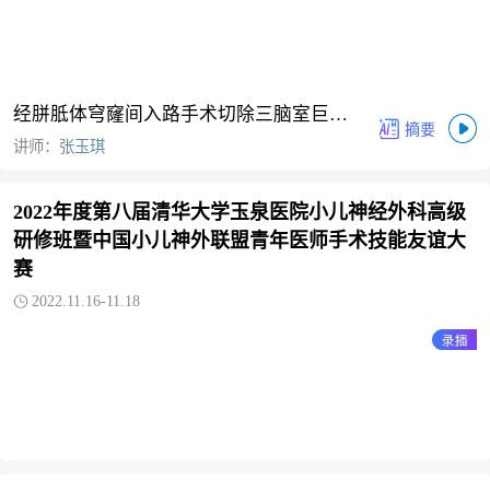
经胼胝体穹窿间入路手术切除三脑室巨大
肿瘤
讲师：
张玉琪
2022年度第八届清华大学玉泉医院小儿神经外科高级
研修班暨中国小儿神外联盟青年医师手术技能友谊大
赛
2022.11.16-11.18