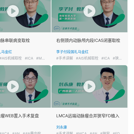
动脉串联病变取栓
右侧颈内动脉颅内段ICAS闭塞取栓
礼
马金红
李子付
段国礼
马金红
#AIS机械取栓
#ICA
#MCA
#AIS
#手术讲解
#AIS机械取栓
#ICA
#狭窄
#AIS
瘤WEB置入手术复盘
LMCA远端动脉瘤合并狭窄FD植入
刘永康
#ACA
#AN
#AN囊内栓塞
#手术讲解
#MCA
#AN
#狭窄
#FD血流导向