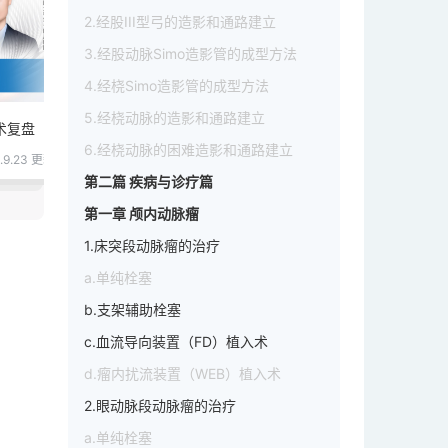
2.经股III型弓的造影和通路建立
3.经股动脉Simo造影管的成型方法
4.经桡Simo造影管的成型方法
5.经桡动脉的造影和通路建立
手术复盘
全力以“付” ·并发症专栏·全景手术复盘
6.经桡动脉的困难造影和通路建立
.9.23 更新
7606阅读
3文章
2024.8.26 更新
40849阅
第二篇 疾病与诊疗篇
第一章 颅内动脉瘤
1.床突段动脉瘤的治疗
a.单纯栓塞
b.支架辅助栓塞
c.血流导向装置（FD）植入术
d.瘤内扰流装置（WEB）植入术
2.眼动脉段动脉瘤的治疗
a.单纯栓塞