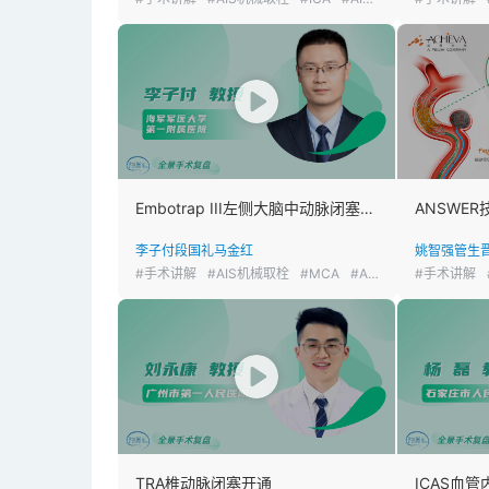
Embotrap III左侧大脑中动脉闭塞取栓
李子付
段国礼
马金红
姚智强
管生
#手术讲解
#AIS机械取栓
#MCA
#AIS
#手术讲解
TRA椎动脉闭塞开通
ICAS血