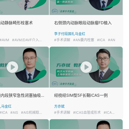
脑动静脉畸形栓塞术
右侧颈内动脉眼段动脉瘤FD植入
李子付
段国礼
马金红
#AVM
#AVM/DAVF介入栓塞
#手术讲解
#AN囊内栓塞
#ICA
#AN
颈内动脉颅内段狭窄急性闭塞抽吸先行
经桡经SIM型5F长鞘ICAS一例
礼
马金红
方亦斌
#ICA
#AIS
#AIS机械取栓
#手术讲解
#ICAS血管成形术
#ICA
#ICAS