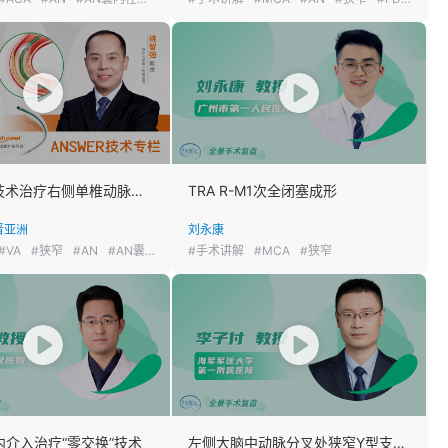
ANSWER技术治疗右侧单椎动脉狭窄合并动脉瘤
TRA R-M1次全闭塞成形
晋亚洲
刘永康
#VA
#狭窄
#AN
#AN囊内栓塞
#手术讲解
#MCA
#狭窄
管内介入治疗“零交换”技术
左侧大脑中动脉分叉处狭窄Y型支架成形