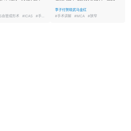
李子付
贺晓武
马金红
AS血管成形术
#ICAS
#手术讲解
#手术讲解
#MCA
#狭窄