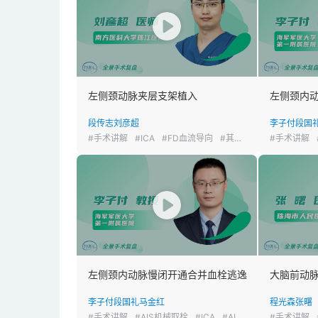
左侧颈动脉夹层支架植入
左侧颈内
段传志
刘彦超
李子付
段国
#手术讲解
#ICA
#FD血流导向
#其他
#手术讲解
左侧颈内动脉慢闭开通合并血栓逃逸
大脑前动脉
李子付
段国礼
马金红
程光森
张曙
#手术讲解
#AIS机械取栓
#ICA
#AIS
#手术讲解