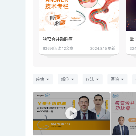
狭窄合并动脉瘤
掌
63696阅读
12文章
2024.8.15 更新
32
疾病
部位
疗法
医院