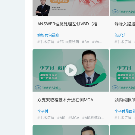
ANSWER理念处理左侧VBD（椎基底动脉冗长扩张症）密网支架闭塞开通术
静脉入路
姚智强
何禄晓
盖延廷
#手术讲解
#FD血流导向
#BA
#VA
#AIS
#手术讲解
双支架取栓技术开通右侧MCA
李子付
李子付
段国
#手术讲解
#AIS
#MCA
#AIS机械取栓
#手术讲解