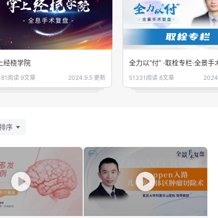
上经桡学院
全力以“付” ·取栓专栏·全景
481阅读
9文章
2024.9.5 更新
51331阅读
8文章
2024
排序