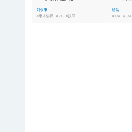
刘永康
杨磊
#手术讲解
#VA
#狭窄
#ICA
#IC