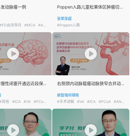
多发动脉瘤一例
Poppen入路儿童松果体区肿瘤切除术
张荣
张超
#FD血流导向
#MCA
#AN
#狭窄
#Poppen入路
双侧椎动脉慢性闭塞开通远近段保护技术
右侧颈内动脉载瘤动脉狭窄合并动脉瘤ANSWER理念手术多场景应用
晓
姚智强
何禄晓
#其他
#ICA
#VA
#PCoA
#BA
#手术讲解
#AIS
#VA
#ICA
#PCoA
#AN囊内栓塞