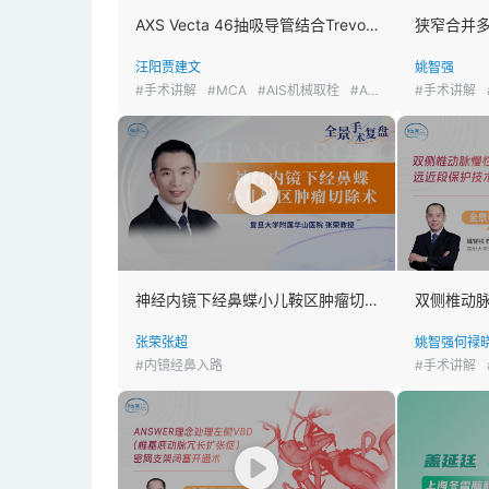
AXS Vecta 46抽吸导管结合Trevo NXT用于左侧M2下干分支取栓治疗
狭窄合并
汪阳
贾建文
姚智强
#手术讲解
#MCA
#AIS机械取栓
#AIS
#手术讲解
神经内镜下经鼻蝶小儿鞍区肿瘤切除术
张荣
张超
姚智强
何禄
#内镜经鼻入路
#手术讲解