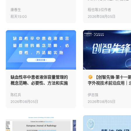
疗的底层数学逻辑
指导胶质瘤切除实现患
康春生
程也等3位作者
前天15:00
2026年08月05日
缺血性卒中患者液体容量管理的
【创智先锋·第十一期
概念范畴、必要性、方法和实施
字外视技术前沿应用｜
第一医院伊志强团队：
机接口植入术的临床实
陈红兵
伊志强
探索
2026年08月05日
2026年08月05日