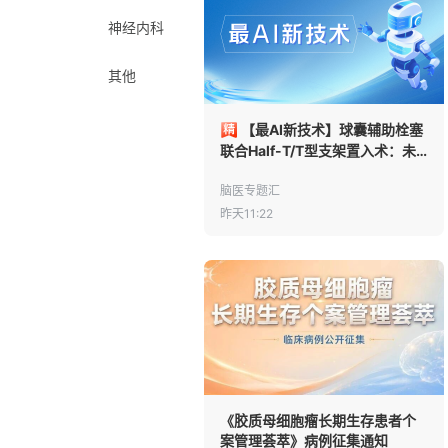
神经内科
其他
【最AI新技术】球囊辅助栓塞
联合Half-T/T型支架置入术：未
破裂小脑上动脉动脉瘤的介入治
疗新策略
脑医专题汇
昨天11:22
《胶质母细胞瘤长期生存患者个
案管理荟萃》病例征集通知