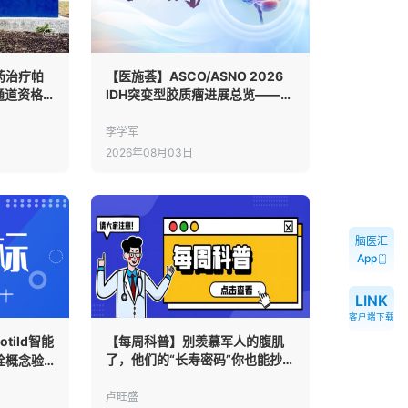
药治疗帕
【医施荟】ASCO/ASNO 2026
通道资格
IDH突变型胶质瘤进展总览——长
期管理时代的五个观察方向
李学军
2026年08月03日
脑医汇
App
LINK
客户端下载
tild智能
【每周科普】别羡慕军人的腹肌
了，他们的“长寿密码”你也能抄作
栓概念验
业
IS
卢旺盛