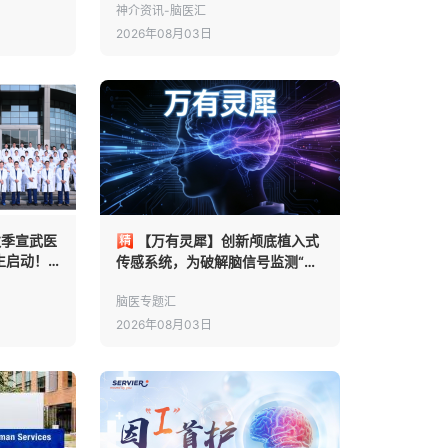
成功率：一项多中心倾向性评分
神介资讯-脑医汇
匹配分析
2026年08月03日
秋季宣武医
【万有灵犀】创新颅底植入式
生启动！
传感系统，为破解脑信号监测“精
度-创伤”困局提供新方案
脑医专题汇
2026年08月03日