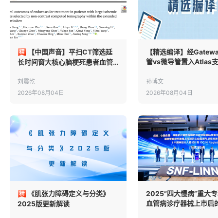
【中国声音】平扫CT筛选延
【精选编译】经Gatew
管vs微导管置入Atla
长时间窗大核心脑梗死患者血管
内狭窄的安全性和有效
内治疗的临床结局：一项多中心
析
队列研究的亚组分析
刘震乾
孙博文
2026年08月04日
2026年08月04日
《肌张力障碍定义与分类》
2025“四大慢病”重大
血管病诊疗器械上市后
2025版更新解读
测与卫生经济学评价研