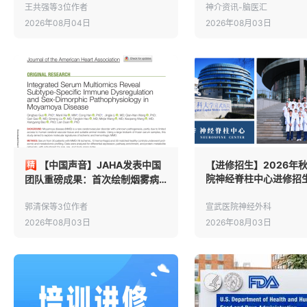
参与协作中心招募通知
王共强等3位作者
神介资讯-脑医汇
2026年08月04日
2026年08月03日
【中国声音】JAHA发表中国
【进修招生】2026年
院神经脊柱中心进修招
团队重磅成果：首次绘制烟雾病
欢迎加入！
亚型特异性血清多组学图谱，开
启精准分型新纪元
郭清保等3位作者
宣武医院神经外科
2026年08月03日
2026年08月03日