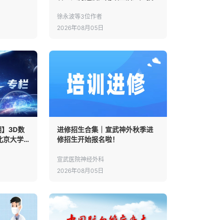
者获益
术的探索性随机对照试验
徐永波等3位作者
2026年08月05日
】3D数
进修招生合集｜宣武神外秋季进
北京大学
修招生开始报名啦！
侵入式脑
践与术式
宣武医院神经外科
2026年08月05日