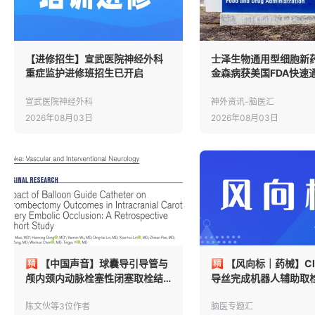
【进修招生】宣武医院神经外科
士泽生物通用型细胞新
重症监护进修班招生已开启
金森病获美国FDA快速
认定
宣武医院神经外科
神外资讯-脑医汇
2026年08月03日
2026年08月03日
【中国声音】球囊导引导管与
【风向标｜药械】Clo
颅内颈内动脉栓塞性闭塞取栓结
导丝完成机器人辅助取
局
证，FIH研究结果见刊JN
陈文伙等3位作者
脑医专题汇