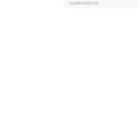
析》
2026年08月03日
【风向标｜药械】靶向放射药
物获FDA孤儿药认定，为难治性
儿童脑瘤带来精准放疗新选择
脑医专题汇
2026年07月31日