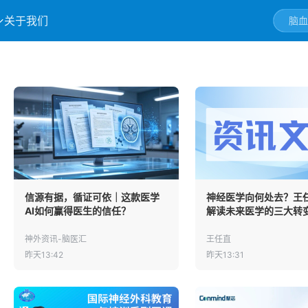
关于我们
信源有据，循证可依｜这款医学
神经医学向何处去？王
AI如何赢得医生的信任？
解读未来医学的三大转
神外资讯-脑医汇
王任直
昨天13:42
昨天13:31