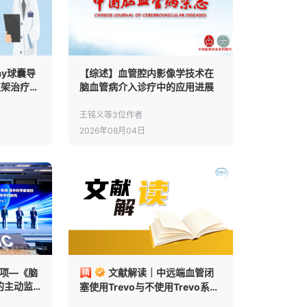
ay球囊导
【综述】血管腔内影像学技术在
s支架治疗颅
脑血管病介入诊疗中的应用进展
性对比分
王铭义等3位作者
2026年08月04日
专项—《脑
文献解读｜中远端血管闭
的主动监
塞使用Trevo与不使用Trevo系列
究》课题
取栓支架取栓的功能预后与再通