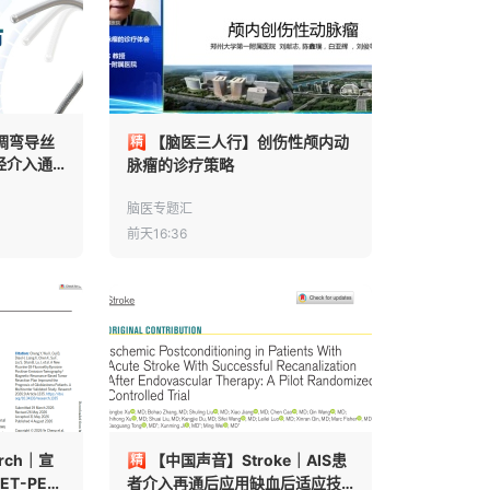
调弯导丝
【脑医三人行】创伤性颅内动
经介入通
脉瘤的诊疗策略
脑医专题汇
前天16:36
rch｜宣
【中国声音】Stroke｜AIS患
T-PET
者介入再通后应用缺血后适应技