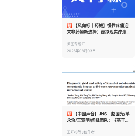
【风向标｜药械】慢性疼痛迎
来非药物新选择：虚拟现实疗法
获FDA 510(k)上市许可
脑医专题汇
2026年08月03日
【中国声音】JNS｜赵国光/单
永治/王亚明/闫峰团队：《基于
496例颅内病变立体定向脑活检
诊断阳性率与并发症的回顾性分
王开杉等3位作者