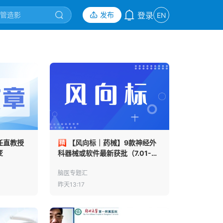
发布
登录
EN
任直教授
【风向标｜药械】9款神经外
变
科器械或软件最新获批（7.01-
7.31）
脑医专题汇
昨天13:17