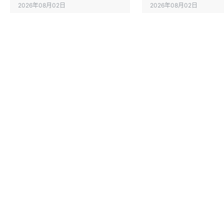
2026年08月02日
2026年08月02日
【一图搞懂】神经外科重症患
【脑医冷知识】手术
者脑脊液外引流管理专家共识
尔兹奖：那些公式正在
（2026版）
临床诊疗
脑医专题汇
脑医专题汇
2026年07月31日
2026年07月31日