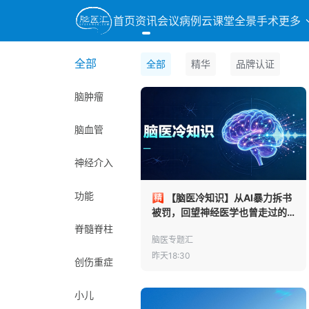
首页
资讯
会议
病例
云课堂
全景手术
更多
全部
全部
精华
品牌认证
脑肿瘤
脑血管
神经介入
功能
【脑医冷知识】从AI暴力拆书
被罚，回望神经医学也曾走过的
脊髓脊柱
“蛮荒时代”
脑医专题汇
昨天18:30
创伤重症
小儿