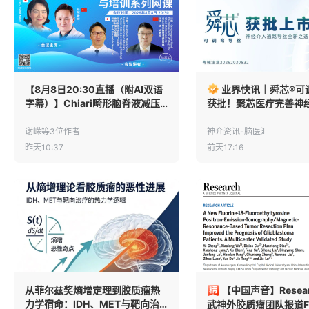
【8月8日20:30直播（附AI双语
业界快讯｜舜芯®可
字幕）】Chiari畸形脑脊液减压
获批！聚芯医疗完善神
策略/基于影像学表现的下丘脑及
路创新布局
垂体肿瘤治疗策略，国际神经外
谢嵘等3位作者
神介资讯-脑医汇
科教育与培训系列网课
昨天10:37
前天17:16
从菲尔兹奖熵增定理到胶质瘤热
【中国声音】Resea
力学宿命：IDH、MET与靶向治
武神外胶质瘤团队报道FE