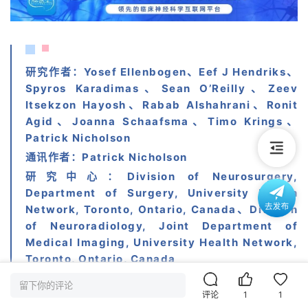
研究作者：Yosef Ellenbogen、Eef J Hendriks、
Spyros Karadimas、Sean O’Reilly、Zeev 
Itsekzon Hayosh、Rabab Alshahrani、Ronit 
Agid、Joanna Schaafsma、Timo Krings、
Patrick Nicholson
通讯作者：Patrick Nicholson
研究中心：Division of Neurosurgery, 
Department of Surgery, University Health 
Network, Toronto, Ontario, Canada、Division 
of Neuroradiology, Joint Department of 
Medical Imaging, University Health Network, 
Toronto, Ontario, Canada
留下你的评论
评论
1
1