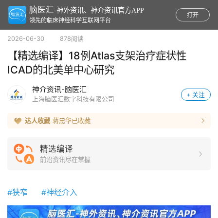
脑医汇
-神外资讯、神介资讯官方APP
打开
领先的临床神经科学互联网平台
2026-06-30 878阅读
【精选编译】18例Atlas支架治疗症状性
ICAD的北美单中心研究
神介资讯-脑医汇
+ 关注
上海脑医汇数字科技有限公司
达人收藏
蒋忠华
已收藏
精选编译
前沿资讯尽在掌握
#狭窄
#神经介入