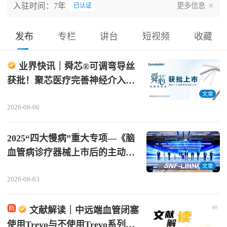
入驻时间：7年
更多信息
已认证
平台、临床科研等平台。
发布
专栏
讲台
短视频
收藏
业界快讯｜舜芯®可调弯导丝
获批！聚芯医疗完善神经介入通
路创新布局
文章
2026-08-06
2025“四大慢病”重大专项—《脑
血管病诊疗器械上市后的主动监
测与卫生经济学评价研究》课题
文章
2026-08-03
参与协作中心招募通知
文献解读｜中远端血管闭塞
使用Trevo与不使用Trevo系列取