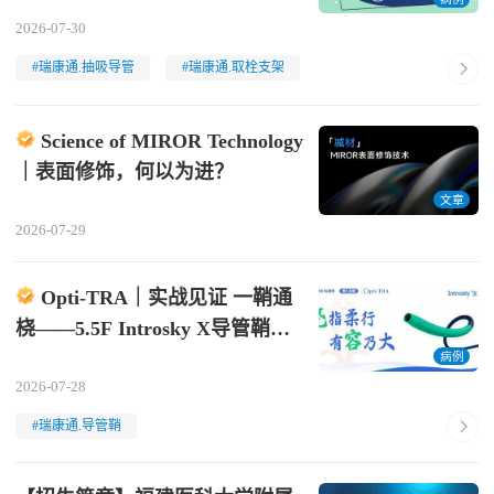
开通大脑中动脉闭塞一例
2026-07-30
#瑞康通.抽吸导管
#瑞康通.取栓支架
Science of MIROR Technology
｜表面修饰，何以为进？
文章
2026-07-29
Opti-TRA｜实战见证 一鞘通
桡——5.5F Introsky X导管鞘病
例集锦
病例
2026-07-28
#瑞康通.导管鞘