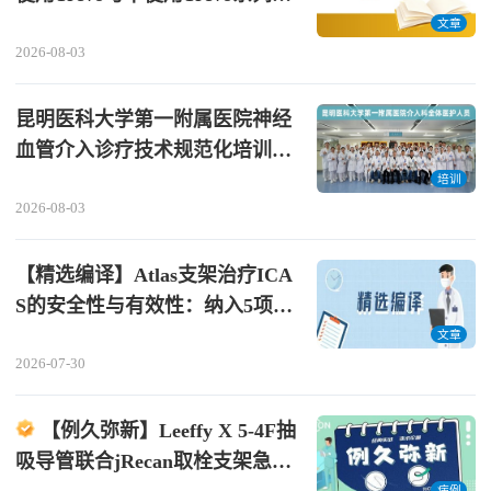
栓支架取栓的功能预后与再通成
文章
2026-08-03
功率：一项多中心倾向性评分匹
配分析
昆明医科大学第一附属医院神经
血管介入诊疗技术规范化培训
（进修）（第十一期）招生通知
培训
2026-08-03
【精选编译】Atlas支架治疗ICA
S的安全性与有效性：纳入5项研
究、419例患者的系统评价及单臂
文章
2026-07-30
荟萃分析
【例久弥新】Leeffy X 5-4F抽
吸导管联合jRecan取栓支架急诊
病例