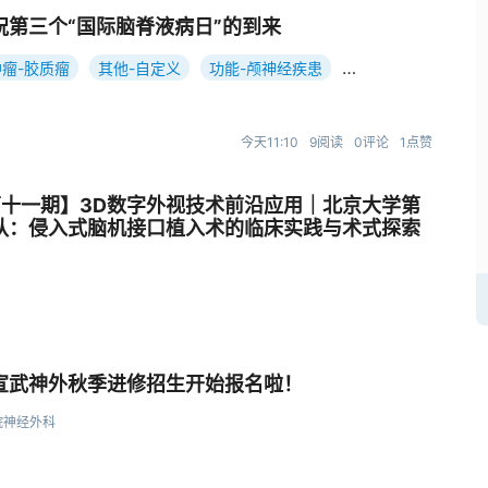
祝第三个“国际脑脊液病日”的到来
瘤-胶质瘤
其他-自定义
功能-颅神经疾患
创伤重症-颅脑创伤和脑出血并发症
今天11:10
9阅读
0评论
1点赞
第十一期】3D数字外视技术前沿应用｜北京大学第
队：侵入式脑机接口植入术的临床实践与术式探索
宣武神外秋季进修招生开始报名啦！
院神经外科