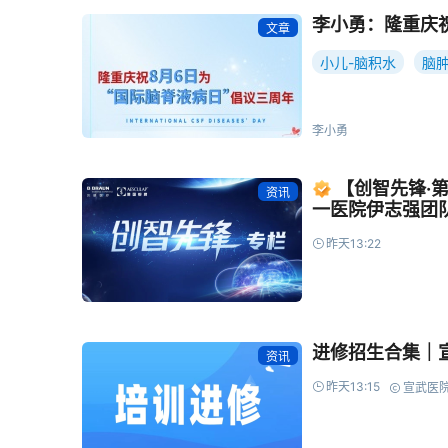
李小勇：隆重庆
文章
小儿-脑积水
脑肿
创伤重症-颅脑创伤
李小勇
【创智先锋·
资讯
一医院伊志强团
昨天13:22
进修招生合集｜
资讯
昨天13:15
宣武医