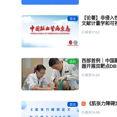
【论著】非侵入
资讯
文献计量学和可
前天17:02
西部首例｜中国
病例
器开展双靶点D
前天15:30
《肌张力障碍
资讯
前天10:59