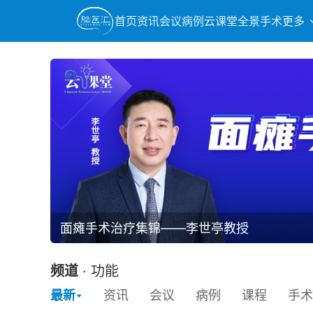
首页
资讯
会议
病例
云课堂
全景手术
更多
面瘫手术治疗集锦——李世亭教授
频道
·
功能
最新
资讯
会议
病例
课程
手术