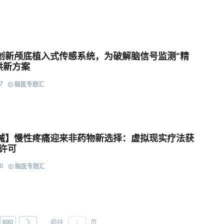
创新颅底植入式传感系统，为破解脑信号监测“精
供新方案
7
脑医专题汇
械】慢性疼痛迎来非药物新选择：虚拟现实疗法获
市许可
0
脑医专题汇
前往
页
890