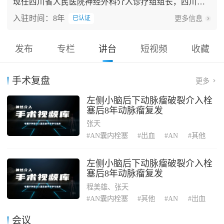
现任四川省人民医院神经外科介入诊疗组组长，四川省
医师协会神经介入专业委员会委员主任委员，中国医师
入驻时间：8年
更多信息
已认证
协会神经介入专业委员会常委，中华医学会神经外科分
会神经介入组委员，中华医学会放射介入分会神经介入
专委会委员，四川省医学会介入医学专委会副主任委
发布
专栏
讲台
短视频
收藏
员，神经介入专业组副组长，四川省医师协会介入医师
分会常委。1995年在北京医院师从凌锋教授进修神经介
入一年，2010年在香港中文大学威尔斯亲王医院神经介
手术复盘
更多
入中心研修半年。从事脑血管病介入诊疗工作23年，具
有丰富的脑血管病介入诊疗工作的临床经验。擅长颅
左侧小脑后下动脉瘤破裂介入栓
内、外血管狭窄的介入治疗，及颅内动脉瘤、头面部及
塞后8年动脉瘤复发
脑血管畸形等出血性脑血管疾病的介入栓塞治疗。
张天
#AN囊内栓塞
#出血
#AN
#其他
左侧小脑后下动脉瘤破裂介入栓
塞后8年动脉瘤复发
程美雄、张天
#AN囊内栓塞
#其他
#AN
#出血
会议