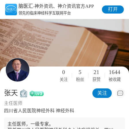
脑医汇
-神外资讯、神介资讯官方APP
打开
领先的临床神经科学互联网平台
0
5
21
1644
关注
粉丝
获赞
被收藏
张天
关注
主任医师
四川省人民医院神经外科 神经外科
主任医师，一级专家。