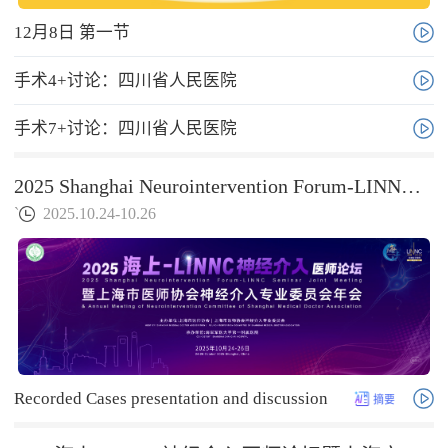
12月8日 第一节
手术4+讨论：四川省人民医院
手术7+讨论：四川省人民医院
2025 Shanghai Neurointervention Forum-LINNC Seminar Joint Meeting & Annual Meeting of Neurointervention Committee of Shanghai Medical Doctor Association
`
2025.10.24-10.26
Recorded Cases presentation and discussion