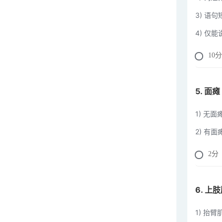
3) 语
4) 仅
10
分
5. 面瘫
1) 无
2) 有
2
分
6. 
1) 抬臂