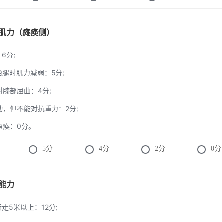
下肢肌力（瘫痪侧）
：6分;
膝抬腿时肌力减弱：5分;
腿时膝部屈曲：4分;
运动，但不能对抗重力：2分;
全瘫痪：0分。
5
分
4
分
2
分
0
分
行能力
行走5米以上：12分;