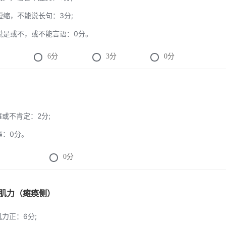
句短缩，不能说长句：3分;
能说是或不，或不能言语：0分。
6
分
3
分
0
分
面瘫或不肯定：2分;
面瘫：0分。
0
分
上肢肌力（瘫痪侧）
肌力正：6分;