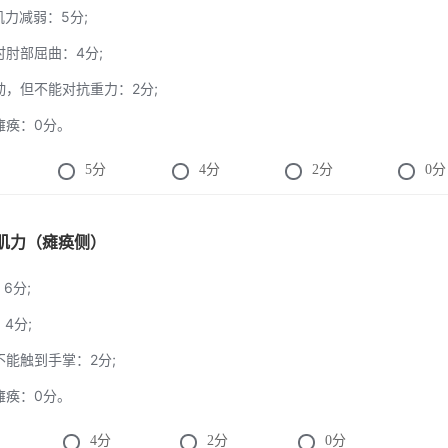
臂肌力减弱：5分;
臂时肘部屈曲：4分;
运动，但不能对抗重力：2分;
全瘫痪：0分。
5
分
4
分
2
分
0
分
的肌力（瘫痪侧）
：6分;
：4分;
尖不能触到手掌：2分;
全瘫痪：0分。
4
分
2
分
0
分