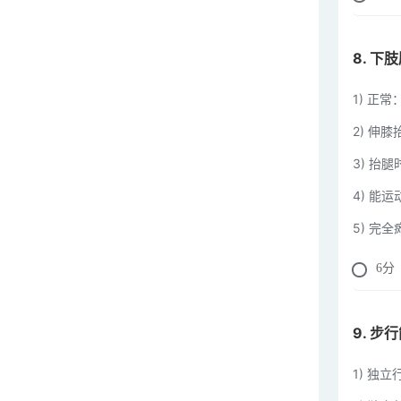
8. 
1) 正常
2) 伸
3) 抬
4) 能
5) 完
6
分
9. 步
1) 独立