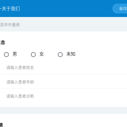
关于我们
亚卒中量表
信息
：
男
女
未知
：
：
：
情