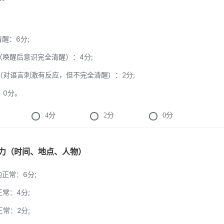
清醒：6分;
睡（唤醒后意识完全清醒）：4分;
睡（对语言刺激有反应，但不完全清醒）：2分;
：0分。
4
分
2
分
0
分
定向力（时间、地点、人物）
均正常：6分;
正常：4分;
正常：2分;