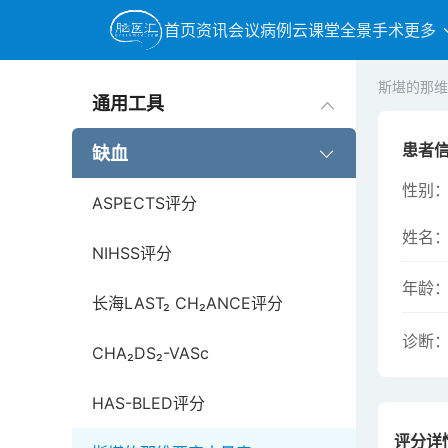
首页
资讯
会议
病例
云课堂
全景手术
更多
斯堪的那维
通用工具
患者
缺血
性别
ASPECTS评分
姓名
NIHSS评分
年龄
长海LAST₂ CH₂ANCE评分
诊断
CHA₂DS₂-VASc
HAS-BLED评分
评分详