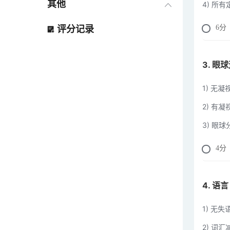
其他
4) 所
评分记录
6
分
3. 眼
1) 无凝
2) 有凝
3) 眼
4
分
4. 语言
1) 无失
2) 词