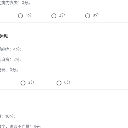
有定向力丧失：0分。
4
分
2
分
0
分
球运动
视麻痹：4分;
视麻痹：2分;
球分离：0分。
2
分
0
分
语：10分;
汇减少，语言不连贯：6分;