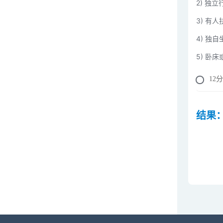
2) 独
3) 有
4) 独
5) 卧
12
分
结果