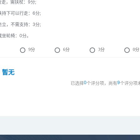
立行走，需扶杖：9分;
人扶持下可以行走：6分;
自坐立，不需支持：3分;
床或坐轮椅：0分。
9
分
6
分
3
分
0
分
：
暂无
0
9
已选择
个评分项，尚有
个评分项