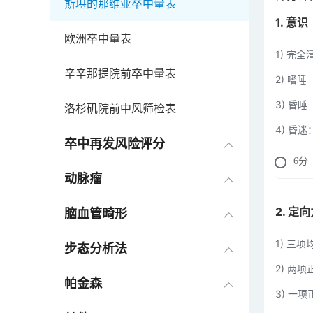
斯堪的那维亚卒中量表
1. 意识
欧洲卒中量表
1) 完全
辛辛那提院前卒中量表
2) 嗜
3) 昏
洛杉矶院前中风筛检表
4) 昏迷
卒中再发风险评分
6
分
动脉瘤
2. 
脑血管畸形
1) 三项
步态分析法
2) 两项
帕金森
3) 一项