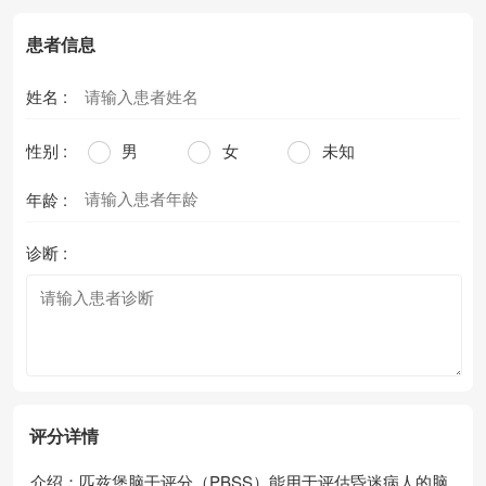
患者信息
姓名 :
性别 :
男
女
未知
年龄 :
诊断 :
评分详情
介绍：匹兹堡脑干评分（PBSS）能用于评估昏迷病人的脑