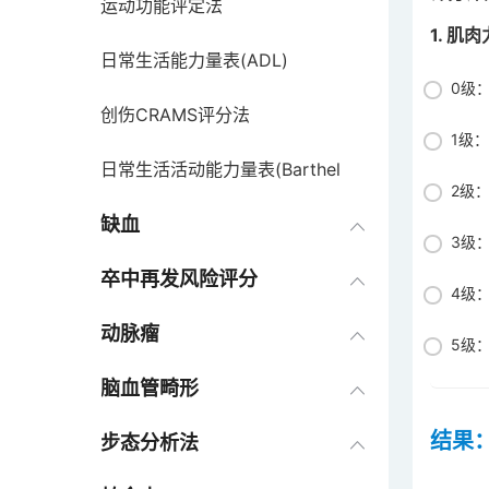
运动功能评定法
1. 肌
日常生活能力量表(ADL)
0级
创伤CRAMS评分法
1级
日常生活活动能力量表(Barthel
2级
Index，BI)
缺血
3级
创伤指数(TI)
卒中再发风险评分
4级
ASIA损伤分级
动脉瘤
5级
ICH评分量表
脑血管畸形
结果
脊髓损伤严重程度Frankel功能分
步态分析法