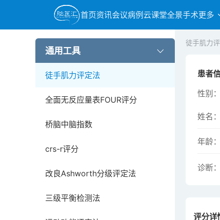
Richmond躁动-镇静评分(RASS)
首页
资讯
会议
病例
云课堂
全景手术
更多
oa颈髓损伤评分
徒手肌力评
Brunnstrom偏瘫功能评价法
通用工具
患者
徒手肌力评定法
性别
全面无反应量表FOUR评分
姓名
桥脑中脑指数
年龄
crs-r评分
诊断
改良Ashworth分级评定法
三级平衡检测法
评分详