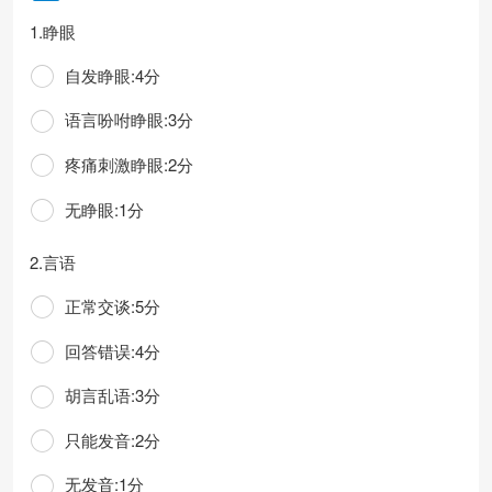
1.睁眼
自发睁眼:4分
语言吩咐睁眼:3分
疼痛刺激睁眼:2分
无睁眼:1分
2.言语
正常交谈:5分
回答错误:4分
胡言乱语:3分
只能发音:2分
无发音:1分