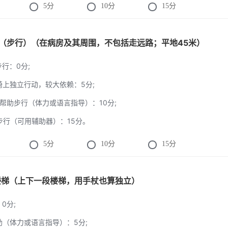
5
分
10
分
15
分
活动（步行）（在病房及其周围，不包括走远路；平地45米）
步行：0分;
轮椅上独立行动，较大依赖：5分;
1人帮助步行（体力或语言指导）：10分;
立步行（可用辅助器）：15分。
5
分
10
分
15
分
上楼梯（上下一段楼梯，用手杖也算独立）
：0分;
帮助（体力或语言指导）：5分;