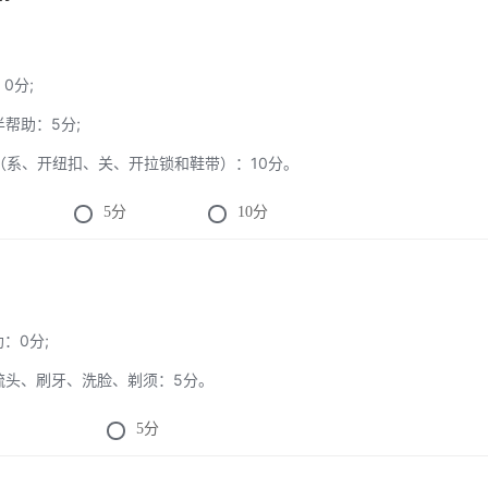
：0分;
半帮助：5分;
理（系、开纽扣、关、开拉锁和鞋带）：10分。
5
分
10
分
助：0分;
立梳头、刷牙、洗脸、剃须：5分。
5
分