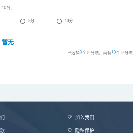
：10分。
5
分
10
分
：
暂无
0
10
已选择
个评分项，尚有
个评分项
我们
加入我们
条款
隐私保护