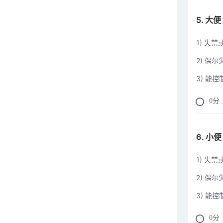
ASIA损伤分级
5. 大便
ICH评分量表
1) 失禁
脊髓损伤严重程度Frankel功能分
2) 偶
级和ASIA分级
3) 能控
0
分
远期生活质量评估（Karnofsky
Performance Scale，KPS）
6. 小便
匹兹堡睡眠质量指数量表PSQI
1) 失
2) 偶
简易智能精神状态检查量表
3) 能控
(MMSE)
0
分