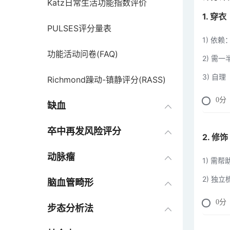
Katz日常生活功能指数评价
1. 穿衣
PULSES评分量表
1) 依赖
功能活动问卷(FAQ)
2) 需一
3) 自
Richmond躁动-镇静评分(RASS)
0
分
oa颈髓损伤评分
缺血
Brunnstrom偏瘫功能评价法
卒中再发风险评分
2. 修饰
徒手肌力评定法
动脉瘤
1) 需帮
2) 独
全面无反应量表FOUR评分
脑血管畸形
0
分
桥脑中脑指数
步态分析法