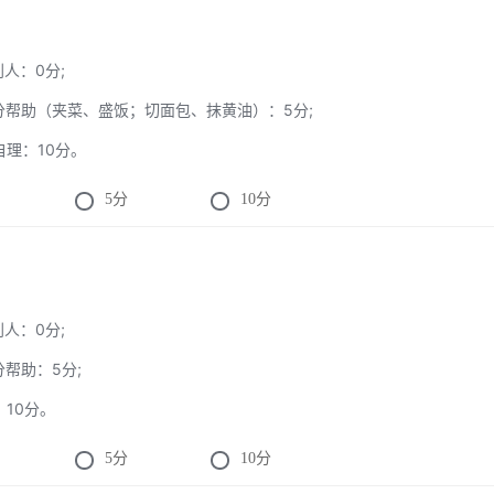
别人：0分;
部分帮助（夹菜、盛饭；切面包、抹黄油）：5分;
面自理：10分。
5
分
10
分
别人：0分;
分帮助：5分;
：10分。
5
分
10
分