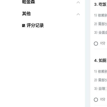
crs-r评分
帕金森
3. 吃饭
改良Ashworth分级评定法
其他
1) 依赖
2) 需
评分记录
三级平衡检测法
3) 全
运动功能评定法
0
分
日常生活能力量表(ADL)
4. 如厕
创伤CRAMS评分法
1) 依赖
日常生活活动能力量表(Barthel
2) 需部
Index，BI)
3) 自理
创伤指数(TI)
0
分