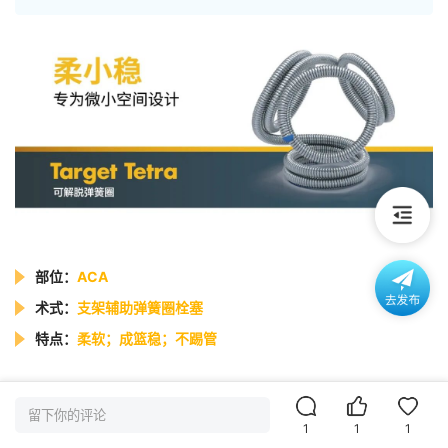
部位：
ACA
术式：
支架辅助弹簧圈栓塞
特点：
柔软；成篮稳；不踢管
病例简介
留下你的评论
1
1
1