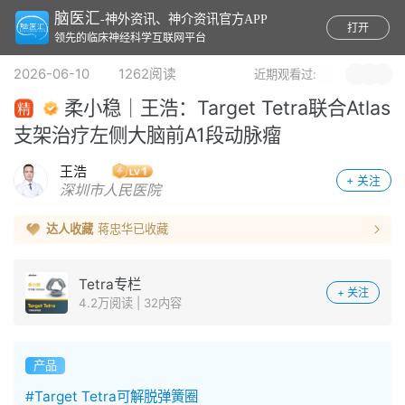
脑医汇
-神外资讯、神介资讯官方APP
打开
领先的临床神经科学互联网平台
2026-06-10 1262阅读
近期观看过:
柔小稳｜王浩：Target Tetra联合Atlas
支架治疗左侧大脑前A1段动脉瘤
王浩
+ 关注
深圳市人民医院
达人收藏
蒋忠华
已收藏
Tetra专栏
+ 关注
4.2万阅读 | 32内容
产品
#Target Tetra可解脱弹簧圈