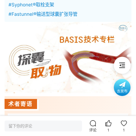
#Syphonet®取栓支架
#Fastunnel®输送型球囊扩张导管
术者寄语
BASIS
（
B
alloon 
A
ngiopla
S
ty with the 
留下你的评论
d
I
stal protection of 
S
tent retriever）
技术
评论
1
1