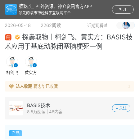
脑医汇
-神外资讯、神介资讯官方APP
打开
领先的临床神经科学互联网平台
2026-05-18 2262阅读
近期观看过:
探囊取物｜柯剑飞、黄实方：BASIS技
术应用于基底动脉闭塞脑梗死一例
柯剑飞
黄实方
达人收藏
蒋忠华
已收藏
BASIS技术
+ 关注
8.5万阅读 | 48内容
产品