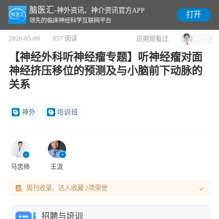
脑医汇
-神外资讯、神介资讯官方APP
打开
领先的临床神经科学互联网平台
2026-05-09
857 阅读
近期观看过:
【神经外科听神经瘤专题】听神经瘤对面
神经挤压移位的预测及与小脑前下动脉的
关系
神外
培训班
马忠帅
王泷
周刊收录、达人收藏 2项荣誉
招聘与培训