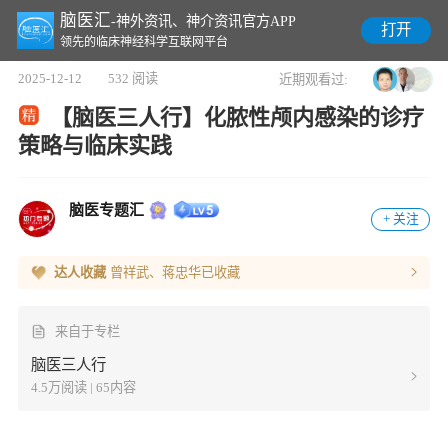
脑医汇
-神外资讯、神介资讯官方APP
打开
领先的临床神经科学互联网平台
2025-12-12
532 阅读
近期观看过:
【脑医三人行】化脓性颅内感染的诊疗
策略与临床实践
脑医专题汇
+ 关注
达人收藏
曾祥武、蒋忠华
已收藏
来自于专栏
脑医三人行
4.5万阅读 | 65内容