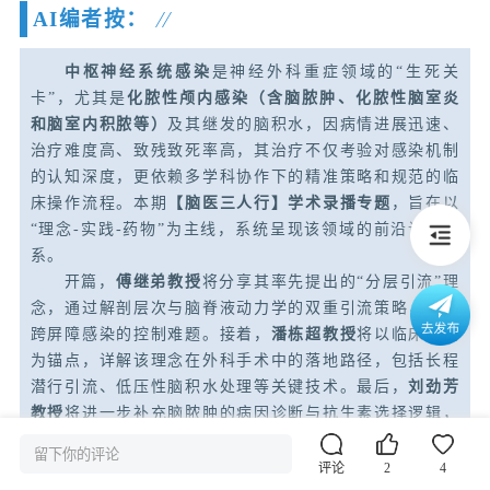
AI编者按：
中枢神经系统感染
是神经外科重症领域的“生死关
卡”，尤其是
化脓性颅内感染（含脑脓肿、化脓性脑室炎
和脑室内积脓等）
及其继发的脑积水，因病情进展迅速、
治疗难度高、致残致死率高，其治疗不仅考验对感染机制
的认知深度，更依赖多学科协作下的精准策略和规范的临
床操作流程。本期
【脑医三人行】学术录播专题
，旨在以
“理念-实践-药物”为主线，系统呈现该领域的前沿诊疗体
系。
开篇，
傅继弟教授
将分享其率先提出的“分层引流”理
念，通过解剖层次与脑脊液动力学的双重引流策略，破解
跨屏障感染的控制难题。接着，
潘栋超教授
将以临床病例
为锚点，详解该理念在外科手术中的落地路径，包括长程
潜行引流、低压性脑积水处理等关键技术。最后，
刘劲芳
教授
将进一步补充脑脓肿的病因诊断与抗生素选择逻辑，
构建“手术+药物”的协同治疗框架。
留下你的评论
三位专家的分享层层递进，既覆盖基础理论，又直击
评论
2
4