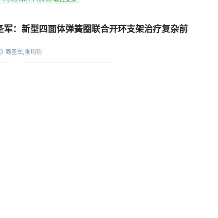
圣军：新型四面体弹簧圈联合开环支架治疗复杂前
周圣军,张均钧
弹簧圈
Neuroform Atlas颅内支架系统
流导向密网支架辅助下栓塞
网支架
通桥银蛇®DA远端通路导引导管
管
Synchro®导丝
维心弹簧圈
2026年07月10日 10:56
166阅读
0评论
4点赞
 Evolve 超越之旅｜“鱼与熊掌难兼得，施治尚能兼辅
装置治疗右侧颈内C7段动脉瘤合并近端重度狭窄一
韩宗利