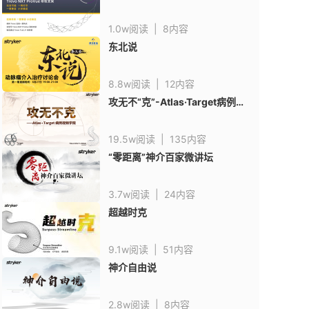
1.0w阅读
|
8内容
东北说
8.8w阅读
|
12内容
攻无不“克”-Atlas·Target病例视
频学院
19.5w阅读
|
135内容
“零距离”神介百家微讲坛
3.7w阅读
|
24内容
超越时克
9.1w阅读
|
51内容
神介自由说
2.8w阅读
|
8内容