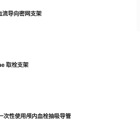
lve血流导向密网支架
oVue 取栓支架
st™7一次性使用颅内血栓抽吸导管