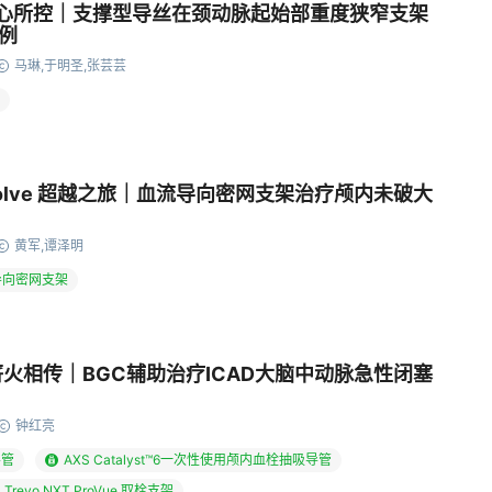
随心所控｜支撑型导丝在颈动脉起始部重度狭窄支架
例
马琳,于明圣,张芸芸
 Evolve 超越之旅｜血流导向密网支架治疗颅内未破大
黄军,谭泽明
血流导向密网支架
 薪火相传｜BGC辅助治疗ICAD大脑中动脉急性闭塞
钟红亮
导管
AXS Catalyst™6一次性使用颅内血栓抽吸导管
Trevo NXT ProVue 取栓支架