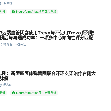
罗国强
弹簧圈
Neuroform Atlas颅内支架系统
远端血管闭塞使用Trevo与不使用Trevo系列取
预后与再通成功率：一项多中心倾向性评分匹配分
神介资讯-脑医汇
志刚：新型四面体弹簧圈联合开环支架治疗右侧大
脉瘤
杨志刚
弹簧圈
Neuroform Atlas颅内支架系统