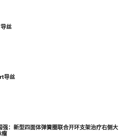
CT导丝
ort导丝
国强：新型四面体弹簧圈联合开环支架治疗右侧大
脉瘤