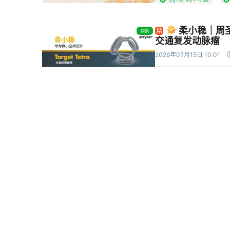
柔小稳｜周
病例
交通复发动脉瘤
2026年07月15日 10:01
Target Tetra可解脱
右侧颈眼动脉瘤血
短视频
通桥麒麟™血流导向密
Excelsior XT-27微导
阿地力·肉孜
Time to
病例
疗”——血流导向
例
2026年07月09日 10:03