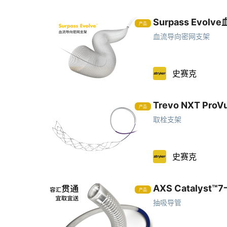
Surpass Evo
产品
血流导向密网支架
史赛克
Trevo NXT Pr
产品
取栓支架
史赛克
AXS Cataly
产品
抽吸导管