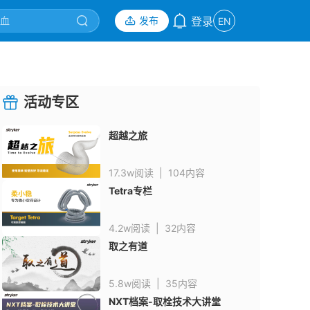
发布
登录
EN
活动专区
超越之旅
17.3w阅读
|
104内容
Tetra专栏
4.2w阅读
|
32内容
取之有道
5.8w阅读
|
35内容
NXT档案-取栓技术大讲堂