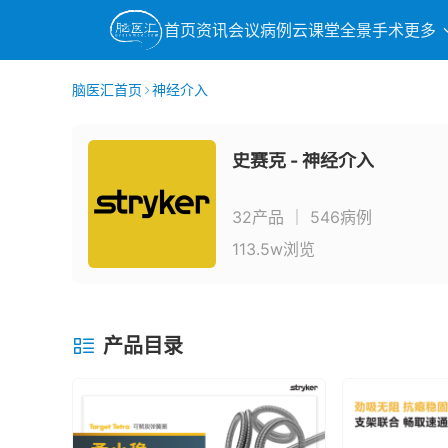
首页
资讯
会议
病例
云课堂
全景手术
更多
脑医汇首页
神经介入
史赛克 - 神经介入
32产品
｜
546病例
113.5w浏览
产品目录