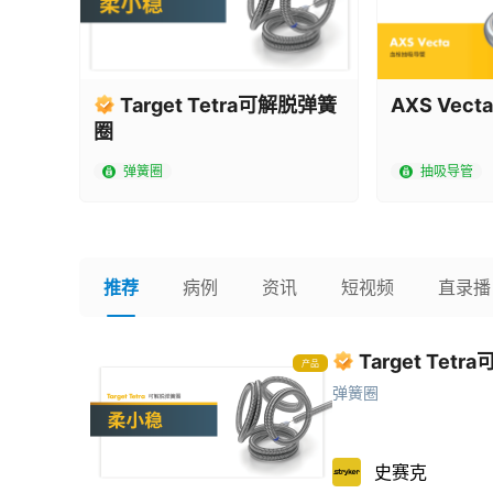
Target Tetra可解脱弹簧
AXS Vec
圈
弹簧圈
抽吸导管
推荐
病例
资讯
短视频
直录播
Target Tet
产品
弹簧圈
史赛克