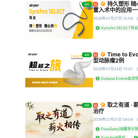
持久塑形 
病例
置入术中的应用一
2026年07月27日 10:09
Synchro SELECT导丝
Time to
病例
型动脉瘤2例
2026年07月24日 10:01
Surpass Evolve
取之有道 ·
病例
治疗
2026年07月21日 09:04
FlowGate2球囊导引
Synchro®导丝