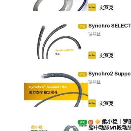
史赛克
Synchro SELE
产品
微导丝
史赛克
Synchro2 Supp
产品
微导丝
史赛克
柔小稳｜罗
病例
脑中动脉M1段动