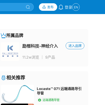
发布
登录
EN
所属品牌
励楷科技-神经介入
进入品牌
11.2w浏览
｜
9产品
相关推荐
Locaste™ 071 远端通路导引
导管
远端通路导管