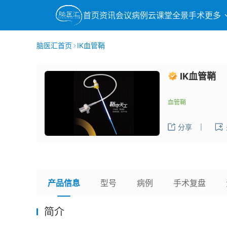
首页
资讯
会议
病例
云课堂
全景手术
更多
脑医汇首页
IK血管鞘
IK血管鞘
血管鞘
分享
|
产品信息
型号
病例
手术复盘
简介