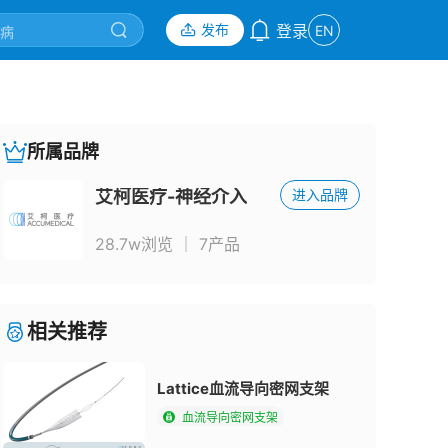
发布
登录
EN
所属品牌
艾柯医疗-神经介入
进入品牌
28.7w浏览
｜
7产品
相关推荐
Lattice血流导向密网支架
血流导向密网支架