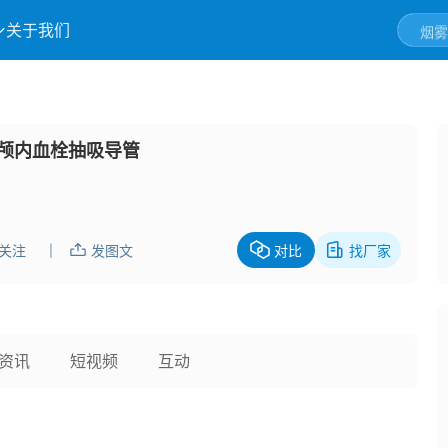
关于我们
or®颅内血栓抽吸导管
关注
发图文
对比
找厂家
|
资讯
短视频
互动