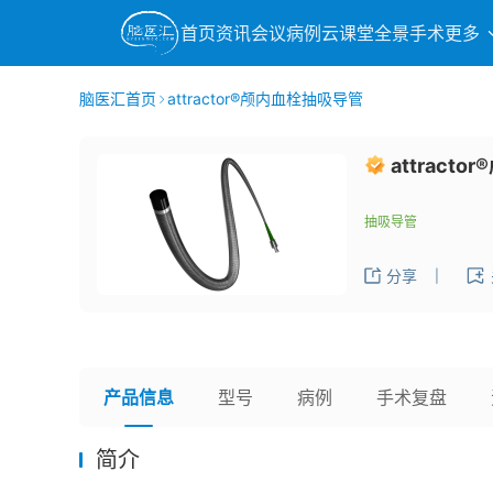
首页
资讯
会议
病例
云课堂
全景手术
更多
脑医汇首页
attractor®颅内血栓抽吸导管
attract
抽吸导管
分享
|
产品信息
型号
病例
手术复盘
简介