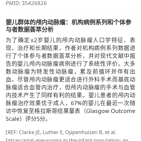
PMID: 35426826
婴儿群体的颅内动脉瘤：机构病例系列和个体参
与者数据荟萃分析
为了确定≤2岁婴儿的颅内动脉瘤人口学特征、表
现、治疗和长期结果，作者对机构病例系列数据进
行了个体参与者数据荟萃分析，并对现代文献中报
告的婴儿颅内动脉瘤病例进行了系统性评价。大多
数动脉瘤为特发性动脉瘤，累及前循环并伴有出
血。尽管颅内动脉瘤更适合进行外科手术而基底动
脉瘤适合血管内治疗，但颅内动脉瘤的手术与血管
内技术产生了同样有利的结果。婴儿患者的颅内动
脉瘤治疗效果优于成人，67%的婴儿在最近一次随
访中恢复至格拉斯哥结果量表（Glasgow Outcome
Scale）评分5分。
[REF: Clarke JE, Luther E, Oppenhuizen B, et al.
Intracranial aneurysms in the infant population: an