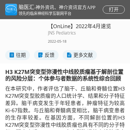
脑医汇
-神外资讯、神介资讯官方APP
打开
领先的临床神经科学互联网平台
【OnLine】2022年4月速览
JNS Pediatrics
2022-05-18
往期
反馈
更多文献
H3 K27M突变型弥漫性中线胶质瘤基于解剖位置
的风险分层：个体参与者数据的系统性综合回顾
在本研究中，作者评估了脑干、丘脑和脊髓位置H3
K27M突变型胶质瘤的人口统计学、结果和分子特征
差异。脑干病变发生于年轻患者，肿瘤特征为较高
Ki-67指数。与丘脑和脊髓病变相比，脑干病变患者
的生存率较差。在基因方面，不同解剖位置的H3
K27M突变型弥漫性中线胶质瘤也具有不同的分子特