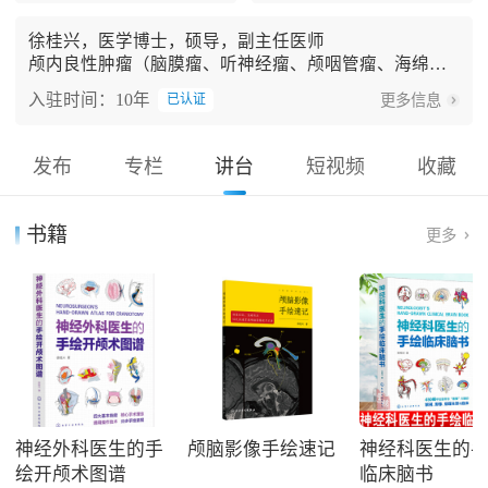
徐桂兴，医学博士，硕导，副主任医师
颅内良性肿瘤（脑膜瘤、听神经瘤、颅咽管瘤、海绵状
血管瘤、蛛网膜囊肿等）、颅脑损伤和自发性脑出血的
入驻时间：10年
更多信息
已认证
诊治；脑损伤评估和脑死亡判定；医学手绘
2016-2025，中华医学会神经外科年会，发言
近5年，论文15篇（第一和共一）其中SCI 6篇，＞5分者
发布
专栏
讲台
短视频
收藏
4篇；
书籍
更多
神经外科医生的手
颅脑影像手绘速记
神经科医生的
绘开颅术图谱
临床脑书