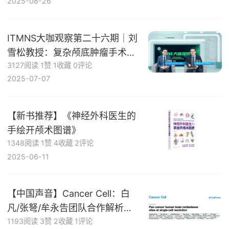
2025-08-26
中的应用及效果初分析
ITMNS大咖观察第二十六期｜刘
雪松教授：复杂颅底肿瘤手术技
3127阅读
1赞
1收藏
0评论
术的创新探索与突破性发展
2025-07-07
【新书推荐】《神经外科医生的
手绘开颅术图谱》
1348阅读
1赞
4收藏
2评论
2025-06-11
【中国声音】Cancer Cell：白
凡/张弩/牟永告团队合作解析肿
1193阅读
3赞
2收藏
1评论
瘤脑转移特征，并提供防治新靶