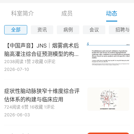
科室简介
成员
动态
全部
资讯
病例
会议
招聘与
【中国声音】JNS｜烟雾病术后
脑高灌注综合征预测模型的构建
2038阅读
1赞
2收藏
0评论
和验证——基于大规模Meta分析
2026-07-10
与回顾性队列研究
症状性脑动脉狭窄十维度综合评
估体系的构建与临床应用
724阅读
6赞
16收藏
1评论
2026-06-03