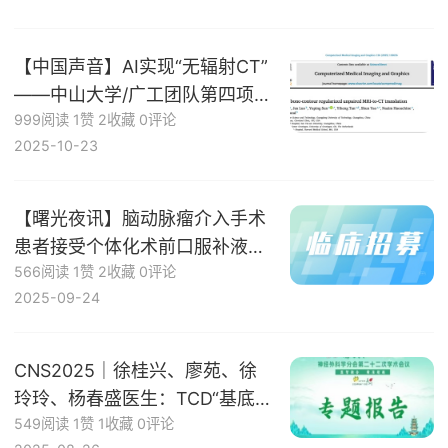
【中国声音】AI实现“无辐射CT”
——中山大学/广工团队第四项合
999阅读
1赞
2收藏
0评论
作成果
2025-10-23
【曙光夜讯】脑动脉瘤介入手术
患者接受个体化术前口服补液以
566阅读
1赞
2收藏
0评论
探究其对术后脑卒中发生率影响
2025-09-24
的临床试验
CNS2025｜徐桂兴、廖苑、徐
玲玲、杨春盛医生：TCD“基底动
549阅读
1赞
1收藏
0评论
脉”血流评估在急性脑干出血诊治