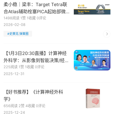
柔小稳｜梁丰：Target Tetra联
合Atlas辅助栓塞PICA起始部微
1498阅读
1赞
1收藏
0评论
小动脉瘤
2026-02-08
#史赛克.弹簧圈
【1月3日20:30直播】计算神经
外科学：从影像到智能决策/经内
225阅读
1赞
1收藏
0评论
镜腹侧入路治疗颅内动脉瘤与脑
2025-12-31
干海绵状血管瘤，国际神经外科
教育与培训系列网课
【好书推荐】《计算神经外科
学》
656阅读
2赞
4收藏
0评论
2025-12-24