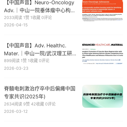
【中国声音】Neuro-Oncology
Adv.｜中山一院垂体瘤中心构建
2033阅读
1赞
1收藏
0评论
可解释性机器学习影像组学模型
2026-04-15
精准预测垂体瘤病理亚型
【中国声音】Adv. Healthc.
Mater.｜中山一院/武汉理工研发
899阅读
1赞
1收藏
0评论
新型PEEK/硅酸钙复合材料促进
2026-03-23
“血管-骨”偶联再生，实现高效颅
骨缺损修复
脊髓电刺激治疗卒中后偏瘫中国
专家共识(2025年)
2634阅读
9赞
42收藏
0评论
2026-03-12