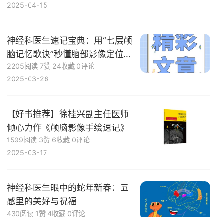
2025-04-15
点
神经科医生速记宝典：用“七层颅
脑记忆歌诀”秒懂脑部影像定位诊
2205阅读
7赞
24收藏
0评论
断！
2025-03-26
【好书推荐】徐桂兴副主任医师
倾心力作《颅脑影像手绘速记》
1599阅读
3赞
6收藏
0评论
2025-03-17
神经科医生眼中的蛇年新春：五
感里的美好与祝福
430阅读
1赞
4收藏
0评论