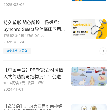
2025-02-06
持久塑形 随心所控｜杨毅兵：
Synchro Select导丝临床应用病
1751阅读
1赞
1收藏
0评论
例集锦
2025-01-24
#史赛克.微导丝
【中国声音】PEEK复合材料植
入物的功能与结构设计：促进骨
1594阅读
1赞
1收藏
0评论
再生与骨-植入物整合新策略
2024-11-01
【邀请函】2024第四届华南神经