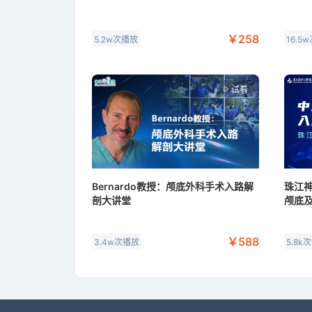
￥258
5.2w次播放
16.5
试看
Bernardo教授：颅底外科手术入路解
珠江
剖大讲堂
颅底
￥588
3.4w次播放
5.8k