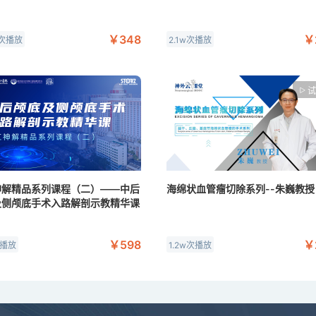
￥348
￥
w次播放
2.1w次播放
试
神解精品系列课程（二）——中后
海绵状血管瘤切除系列--朱巍教授
及侧颅底手术入路解剖示教精华课
￥598
￥
次播放
1.2w次播放