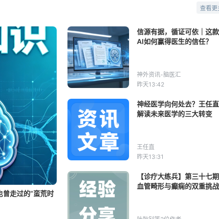
查看更
信源有据，循证可依｜这款
AI如何赢得医生的信任？
神外资讯-脑医汇
昨天13:42
神经医学向何处去？王任直
解读未来医学的三大转变
王任直
昨天13:31
【诊疗大练兵】第三十七期
血管畸形与癫痫的双重挑战
也曾走过的“蛮荒时
术切除的突破之路