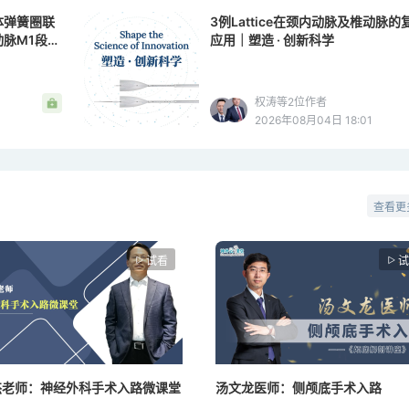
体弹簧圈联
3例Lattice在颈内动脉及椎动脉的
脉M1段动
应用｜塑造 · 创新科学
权涛等2位作者
2026年08月04日 18:01
查看更
试看
试
杰老师：神经外科手术入路微课堂
汤文龙医师：侧颅底手术入路