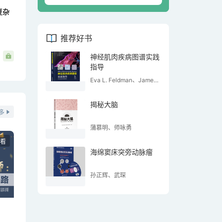
复杂
推荐好书
神经肌肉疾病图谱实践
指导
Eva L. Feldman、James
W. Russell、Wolfgang N.
Löscher、Wolfgang
揭秘大脑
Grisold、Stefan Meng
多
蒲慕明、师咏勇
看
海绵窦床突旁动脉瘤
孙正辉、武琛