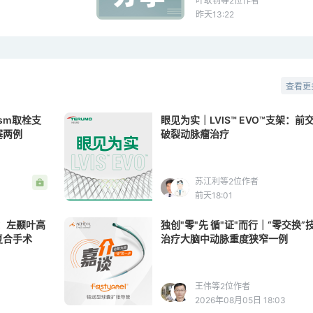
叶耿钊等2位作者
昨天13:22
查看更
ism取栓支
眼见为实｜LVIS™ EVO™支架：前
塞两例
破裂动脉瘤治疗
苏江利等2位作者
前天18:01
：左颞叶高
独创"零"先 循"证"而行｜“零交换”
复合手术
治疗大脑中动脉重度狭窄一例
王伟等2位作者
2026年08月05日 18:03