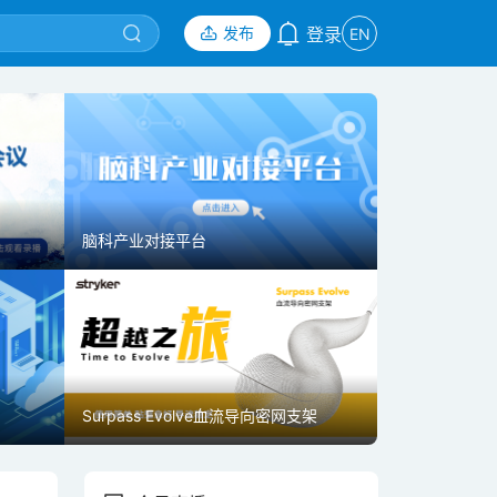
发布
登录
EN
脑科产业对接平台
迫横窦继发颅内高压两例诊疗十年随访回顾
Surpass Evolve血流导向密网支架