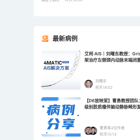
最新病例
艾柯·AIS｜刘曙东教授：Gr
架治疗左侧颈内动脉末端闭
刘曙东
前天18:02
【D6放映室】曹勇教授团队
级别胶质瘤伴脑动静脉畸形
曹勇等4位作者
前天15:13