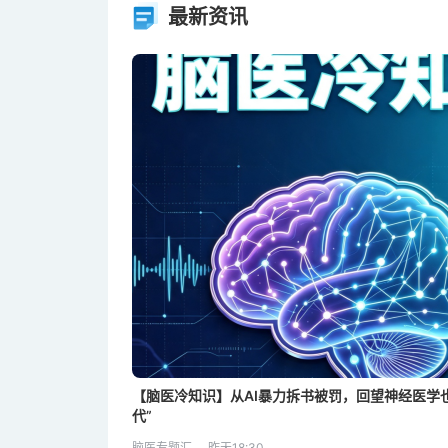
最新资讯
【脑医冷知识】从AI暴力拆书被罚，回望神经医学
代”
脑医专题汇
昨天18:30