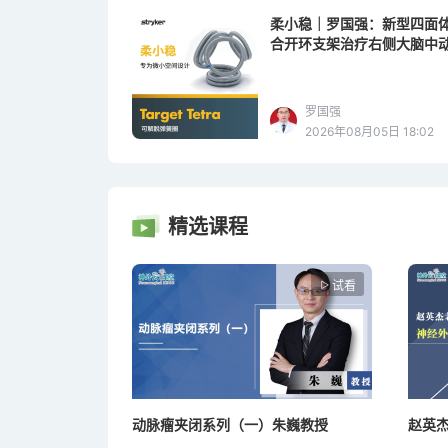
柔小稳｜罗国强：新型四面
合开环支架治疗右侧大脑中动
脉瘤
罗国强
2026年08月05日 18:02
精选课程
试看
动脉瘤夹闭系列（一）朱巍教授
赵英