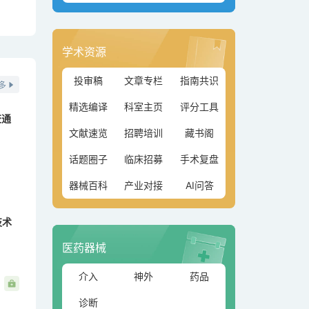
学术资源
投审稿
文章专栏
指南共识
多
精选编译
科室主页
评分工具
交通
文献速览
招聘培训
藏书阁
话题圈子
临床招募
手术复盘
器械百科
产业对接
AI问答
技术
医药器械
介入
神外
药品
诊断