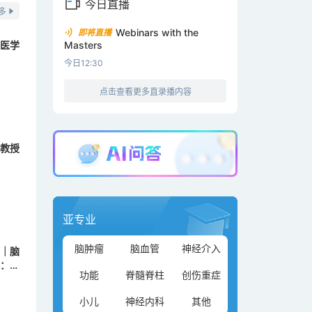
今日直播
多
Webinars with the
即将直播
医学
Masters
今日12:30
点击查看更多直录播内容
教授
亚专业
脑肿瘤
脑血管
神经介入
｜脑
：手
功能
脊髓脊柱
创伤重症
小儿
神经内科
其他