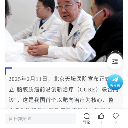
2025年2月11日，北京天坛医院宣布正式成
立"脑胶质瘤前沿创新治疗（CURE）联合门
诊"，这是我国首个以靶向治疗为核心、整
合多学科资源的胶质瘤专病门诊。该门诊由
留下你的评论
中国工程院院士、神经外科学专家
江涛
教授
评论
1
3