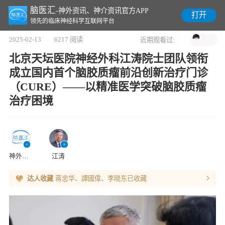
脑医汇
-神外资讯、神介资讯官方APP
打开
领先的临床神经科学互联网平台
2025-02-13
6217 阅读
近期观看过:
北京天坛医院神经外科江涛院士团队领衔
成立国内首个脑胶质瘤前沿创新治疗门诊
（CURE）——以精准医学突破脑胶质瘤
治疗困境
神外资讯-脑医汇
江涛
达人收藏
蒋忠华、譚國偉、李晓东
已收藏