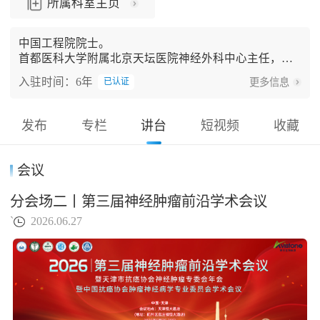
所属科室主页
中国工程院院士。
首都医科大学附属北京天坛医院神经外科中心主任，北
京市神经外科研究所所长。
入驻时间：6年
更多信息
已认证
曾担任中国医师协会脑胶质瘤专业委员会主任委员，中
国抗癌协会脑胶质瘤专委会主任委员，中国脑胶质瘤协
作组首任组长等。
发布
专栏
讲台
短视频
收藏
作为首席专家主持国家科技部“十一五”支撑计划重点项
目、国家科技部“863”重大科技专项项目、国家重大研发
计划精准医学专项、国家自然科学基金委重点项目等。
会议
中国脑胶质瘤基因组图谱计划（CGGA）与亚洲脑胶质
瘤基因组图谱计划（AGGA）的发起人和创建者。
分会场二丨第三届神经肿瘤前沿学术会议
以通讯作者在Cell、Cancer Discovery、Genome Researc
`
2026.06.27
h、PNAS、Clinical Cancer Research、Neuro-Oncology等S
CI期刊发表论文400余篇；连续多次入选Elsevier高被引学
者榜。
以第一完成人获得国家科技进步二等奖1项、省部级一等
奖2项；获评北京学者，中国工程院光华工程科技奖等；
研究成果获评2018年“中国生命科学十大进展”、2021年
“中国生物信息学十大进展”。