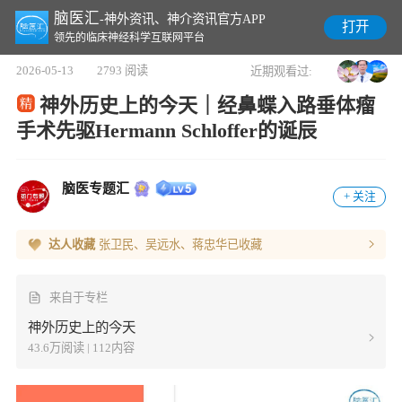
脑医汇
-神外资讯、神介资讯官方APP
打开
领先的临床神经科学互联网平台
2026-05-13
2793 阅读
近期观看过:
​神外历史上的今天｜经鼻蝶入路垂体瘤
手术先驱Hermann Schloffer的诞辰
脑医专题汇
+ 关注
达人收藏
张卫民、吴远水、蒋忠华
已收藏
来自于专栏
神外历史上的今天
43.6万阅读 | 112内容