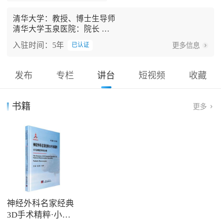
清华大学：教授、博士生导师
清华大学玉泉医院：院长
入驻时间：5年
更多信息
已认证
教育/工作经历：
第三军医大学大学毕业（1986年）。解放军军医进修学
院（301医院）硕士毕业（1992年）。首都医科大学（北
发布
专栏
讲台
短视频
收藏
京天坛医院）博士毕业（1995年）。
美国佛罗里达大学神经外科访问学者/博士后两年（1997
年）。
书籍
更多
北京天坛医院：院长助理/小儿神经外科主任（2000年/20
04年）。
清华大学玉泉医院：院长。
学术成就：
中国首创“后颅窝手术：硬脑膜缝合/骨瓣复位术”（1997
年）。王忠诚院士称为：神经外科革命性技术。
协助王忠诚院士创建“中国医师协会神经外科医师分会”
（2004年）。
神经外科名家经典
创建中国第一个小儿神经外科学术组织“中国医师协会神
3D手术精粹·小儿
经外科医师分会：小儿神经外科专家委员会”（2005