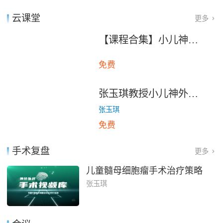
神经外科分册【音
年）。
任《中华神经外科杂志》编辑部主任，杂志影响因子在
像制品 U盘】
云课堂
更多
全国所有医学期刊排名第五（2008年）。
【课程合集】小儿神外系列
全国学术组织任职：
免费
中国医师协会小儿神经外科专家委员会：主任委员
中国医师协会神经外科医师分会：常委
《Brain Scinece Advances》杂志：总编辑
张玉琪教授小儿神外专题
《中华神经外科杂志》：编委
《中华小儿外科杂志》：编委
张玉琪
国家继续医学教育专家委员会：委员
免费
国家科技奖励评审专家库：专家
手术复盘
发表学术论文和专著：
更多
儿童髓母细胞瘤手术治疗策略
《王忠诚神经外科学》：副主编
《儿童神经系统肿瘤》：副主编
张玉琪
《神经外科手术入路解剖和临床》：副主编
参加编写：教育部八年制和五年制《外科学》教材
参加编写《黄家驷外科学》