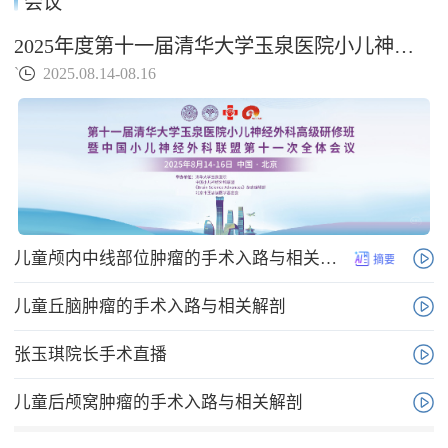
会议
发表学术论文300余篇
2025年度第十一届清华大学玉泉医院小儿神经外科高级研修班暨中国小儿神经外科联盟第十一次全体会议
获奖：
美国赛克勒基金会：中国医师年度奖
`
2025.08.14-08.16
中国医师协会：中国医师奖
中华医学会：中青年外科奖
北京市科技进步奖
擅长：
小儿神经外科：儿童脑肿瘤、脑积水、先天畸形、小儿
颅脑外伤、儿童脑出血。特别在儿童颅咽管瘤的研究中
取得突破，使我国儿童颅咽管瘤的手术治疗达到国际先
进水平。
儿童颅内中线部位肿瘤的手术入路与相关解剖
脑肿瘤的手术和化疗，颅底 / 脑干肿瘤、恶性胶质瘤、
生殖细胞肿瘤、鞍区肿瘤、脑室肿瘤。
儿童丘脑肿瘤的手术入路与相关解剖
开颅手术和脑认知功能研究，特别关注儿童开颅术对智
力的影响。
张玉琪院长手术直播
儿童后颅窝肿瘤的手术入路与相关解剖