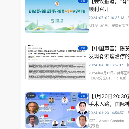
【会议报道】“脊
文章
顺利召开
2024-07-02 10:35:13
6月28-30日，安徽省
【中国声音】陈
文章
发现脊索瘤治疗
2024-04-18 16:57:17
2024年4月11日，首都医科大
（JCR分区Q1，IF：8.
治疗。
【1月20日20
文章
手术入路，国际
2024-01-20 14:56:57
陈赞、Alvaro Cordoba—
迎观看！