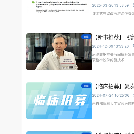
2025-03-26 13:58:59
该术式有望改写难治性脊
【新书推荐】《寰
文章
2024-12-09 13:53:26
后路寰枢椎关节间撑开复位
寰枢椎脱位的新技术
【临床招募】复
文章
2024-07-24 10:25:06
由首都医科大学宣武医院