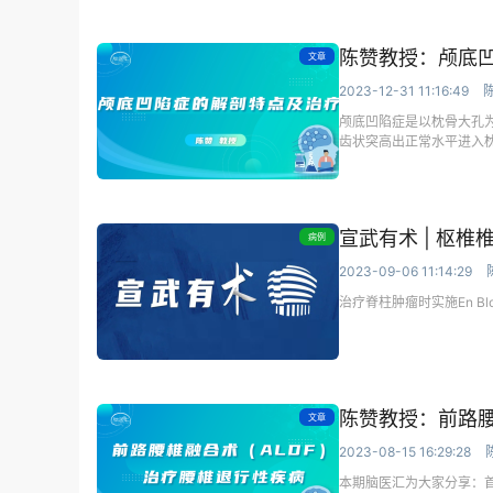
陈赞教授：颅底
文章
2023-12-31 11:16:49
颅底凹陷症是以枕骨大孔
齿状突高出正常水平进入
根产生一系列症状。本期
颅底凹陷症的解剖特点及
宣武有术 | 枢
病例
2023-09-06 11:14:29
治疗脊柱肿瘤时实施En 
陈赞教授：前路腰
文章
2023-08-15 16:29:28
本期脑医汇为大家分享：