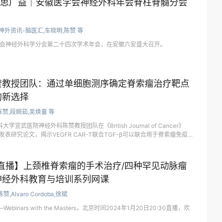
”思广益｜安徽医学会神经外科年会脊柱脊髓分会
神外资讯-脑医汇,车晓明,陈赞 等
医学会神经外科学分会第二十四次学术年会，在安徽六安盛大召开。
赞教授团队：通过单细胞测序确定脊索瘤治疗靶点
的新选择
陈赞,段婉茹,吴焕童 等
学宣武医院神经外科陈赞教授团队在《British Journal of Cancer》
8）发表研究论文，揭示VEGFR CAR-T联合TGF-β可以联合用于脊索瘤免疫
:30直播】上颈椎脊索瘤的手术治疗/四种罕见动脉瘤
神经外科教育与培训系列网课
陈赞,Alvaro Cordoba,徐斌
—Webinars with the Masters，北京时间2024年1月20日20:30直播，欢