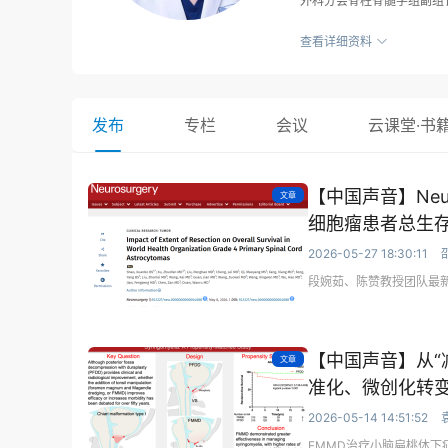
外科分会脊柱脊髓学组副组
（WFNS）脊柱学组委员
应用显微神经外科技术治疗
查看详细资料
治疗颅颈交界区畸形，显著
好治疗效果。 主要研究方
疗，脊髓损伤机制与修复研
界区畸形的致病原因。对脊
发布
专栏
会议
云课堂·书
向治疗药物打下坚实基础。
级课题十余项。获得国家级和
利8项。
【中国声音】Neu
文章
细胞瘤患者总生
2026-05-27 18:30:11
段婉茹、陈赞教授团队最
【中国声音】从“
文章
准化、微创化转
2026-05-14 14:51:52
FMMD治疗小脑扁桃体