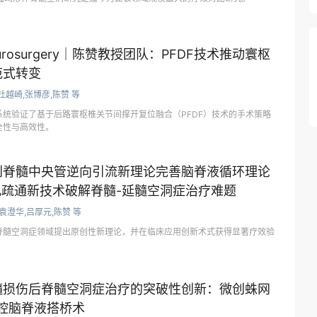
rosurgery｜陈赞教授团队：PFDF技术推动寰枢
范式转变
杜越崎,张博彦,陈赞 等
统验证了基于后路寰枢椎关节间撑开复位融合（PFDF）技术的手术策略
全性与高效性。
创脊髓中央管逆向引流新理论完善脑脊液循环理论
ie孔疏通新技术破解脊髓-延髓空洞症治疗难题
袁澄华,吕厚元,陈赞 等
脊髓空洞症领域提出原创性新理论，并在临床应用创新术式获得显著疗效验
髓损伤后脊髓空洞症治疗的突破性创新：微创蛛网
腔脑脊液搭桥术