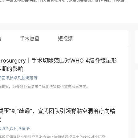
长，中国医师协会神经外科分会脊柱脊髓专家委员会委员。世界神经外科联合会
，世界颅颈交界区畸形和脊柱学会执行委员。 在国内率先开展脊柱神经外科，在
脊柱脊髓疾病方面取得多项突破。首次提出后路关节间撑开融合（PFDF）技术
改善疗效；率先应用3D打印假体治疗包括脊索瘤在内等多种脊柱肿瘤，获得良
向为显微脊柱外科技术研究，先天性颅颈交界区畸形遗传学研究，脊索瘤免疫治
究。采用全外显子测序分析先天性颅颈交界区畸形的致病基因，有望揭示颅颈交
柱脊索瘤进行单细胞测序研究，发现肿瘤表达的特异抗原，为进一步开发肿瘤靶
籍
手术复盘
短视频
开展应用纳米材料修复中枢和周围神经损伤的研究。主持完成包括国家级在内各
省部级科技进步奖2项，发表SCI论文57篇，核心期刊论文58篇。获得国家专
rosurgery｜手术切除范围对WHO 4级脊髓星形
存期的影响
邵宣博,徐卓凡,段婉茹 等
新成果，为脊髓肿瘤临床个体化决策提供重要探索方向。
减压”到“疏通”，宣武团队引领脊髓空洞治疗向精
变
袁澄华,袁凡,李康 等
下疝畸形伴脊髓空洞研究是迄今为止该领域规模最大的疗效对比研究。