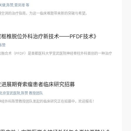
关健,陈赞,菅凤增 等
髓空洞的治疗指南，为这一临床难题带来新的突破与希望。
枢椎脱位外科治疗新技术——PFDF技术》
陈赞
融合术（PFDF）是首都医科大学宣武医院神经脊柱外科首创的一种治疗
发进展期脊索瘤患者临床研究招募
北京宣武医院,陈赞 教授团队
神经外科陈赞教授团队发起的临床研究正在招募中，欢迎报名！