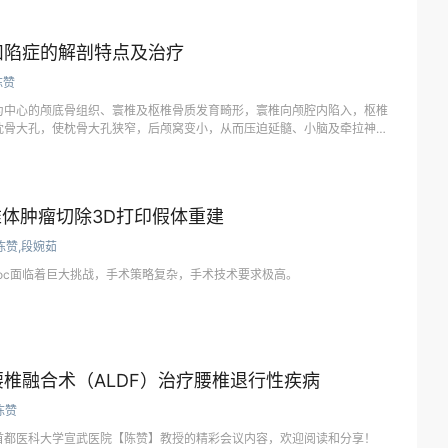
凹陷症的解剖特点及治疗
陈赞
为中心的颅底骨组织、寰椎及枢椎骨质发育畸形，寰椎向颅腔内陷入，枢椎
枕骨大孔，使枕骨大孔狭窄，后颅窝变小，从而压迫延髓、小脑及牵拉神经
脑医汇为大家分享：首都医科大学宣武医院【陈赞教授】的精彩会议内容，
治疗，欢迎阅读分享！
椎椎体肿瘤切除3D打印假体重建
陈赞,段婉茹
Bloc面临着巨大挑战，手术策略复杂，手术技术要求极高。
椎融合术（ALDF）治疗腰椎退行性疾病
陈赞
首都医科大学宣武医院【陈赞】教授的精彩会议内容，欢迎阅读和分享！