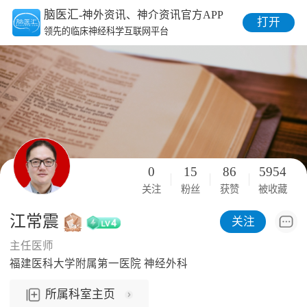
脑医汇
-神外资讯、神介资讯官方APP
打开
领先的临床神经科学互联网平台
0
15
86
5954
关注
粉丝
获赞
被收藏
江常震
关注
主任医师
福建医科大学附属第一医院 神经外科
所属科室主页