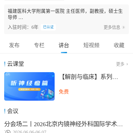
福建医科大学附属第一医院 主任医师，副教授，硕士生
导师
复旦大学附属华山医院福建医院&福建医科大学附属第
入驻时间：6年
更多信息
已认证
一医院滨海院区：下丘脑垂体中心 执行主任
欧美同学会医师协会神经内镜分会副秘书长
中国解剖学会神经外科解剖学分会常委
发布
专栏
讲台
短视频
收藏
欧美同学会医师协会颅底外科分会常委
海医会神经外科分会颅底学组委员
中国医促会神经外科分会委员
云课堂
更多
中国垂体瘤协作组专家委员会委员
中国医师协会内镜医师分会神经内镜专家委员会委员
【解剖与临床】系列（四）：听神经瘤篇
福建医学会神经外科分会内镜学组副组长
中国医师协会神经修复专业委员会下丘脑垂体专业委员
免费
会委员
中国医师协会神经修复专业委员会脑肿瘤术后神经可塑
性和功能重建专业委员会委员
会议
中国医药教育协会加速康复外科专业委员会委员
分会场二丨2026北京内镜神经外科国际学术研讨会&2026北京垂体腺瘤国际学术研讨会
`
2026.06.06-06.07