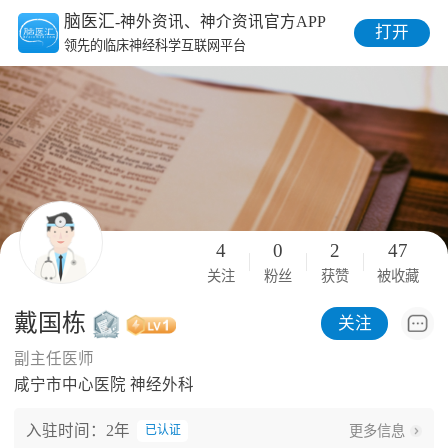
脑医汇
-神外资讯、神介资讯官方APP
打开
领先的临床神经科学互联网平台
4
0
2
47
关注
粉丝
获赞
被收藏
戴国栋
关注
副主任医师
咸宁市中心医院 神经外科
入驻时间：2年
更多信息
已认证