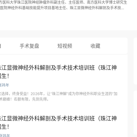
方医科大学珠江医院神经肿瘤外科副主任、主任医师、南方医科大学博士研究生
江医院神经外科基础技能提升项目基地主任、珠江显微神经外科解剖及手术技术
期珠江显微神经外科解剖及手术技术培训班（珠江神解）七期，累计培养全国各
，主办短期手术入路解剖示教培训班多期，培训全国年轻神经外科医生500余人
颅内外沟通肿瘤、脑干肿瘤、复杂脑肿瘤、椎管肿瘤、脑血管病等的显微外科治
腺瘤等鞍区肿瘤。 在兰州大学第二医院神经外科（国家临床重点专科）工作十
验；在天津市环湖医院进修颅底外科手术入路及显微解剖培训，师从我国著名神
首都医科大学附属北京天坛医院进修神经内镜解剖及手术技术，师从我国著名神
籍
手术复盘
短视频
收藏
主要学会任职：中国抗癌协会神经肿瘤专业委员会全国委员、中国抗癌协会神经
欧美同学会医师协会脑血管病分会常务委员、欧美同学会医师协会颅底外科分会
协会神经肿瘤专业委员会青委会副主委、广东省医院管理协会神经外科专业委员
会神经外科专业委员会副主委、广东省卫生信息网络协会神经外科信息化应用分
珠江显微神经外科解剖及手术技术培训班（珠江神
协会神经外科学专业委员会常委、国家自然科学基金通讯评审专家等。担任《中
伤杂志》、《中国神经精神疾病研究杂志》、《Glioma》、《Chinese
招生！
ournal》等杂志的编委和评审专家。 主持包括国家自然科学基金青年基金及面上项目等多
发表SCI论文十余篇(其中SCI Top期刊论文一篇 IF 29.1、 SCI 2区论文四
张祎年
20余篇，获得国家发明专利三项、国家实用新型专利12项，主编专著1部、参编专
选择，终身受益！2026年，让“珠江神解”成为你神经外科职业生涯的“加
省级科技进步一等奖、二等奖等。获得2016年中华医学会中华神外好青年全国手
技术巅峰！名额有限，先到先得。
羊城好医生、第十七届全国神经放射学学术大会读片比赛二等奖等。
珠江显微神经外科解剖及手术技术培训班（珠江神
招生！
张祎年