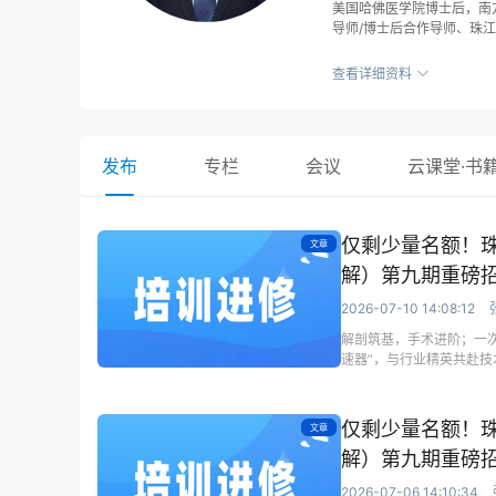
美国哈佛医学院博士后，南
导师/博士后合作导师、珠
培训班负责人，已主办半年
地神经外科医生100余名
查看详细资料
次。 擅长复杂颅底肿瘤、
疗；擅长神经内镜治疗垂体
余年，积累了丰富的临床经
经外科专家佟小光教授；在
发布
专栏
会议
云课堂·书
经外科专家张亚卓教授。 
肿瘤专业委员会青年委员、
委员、广东省/广州市抗癌
会常委、广东省老年保健协
仅剩少量名额！
文章
会副会长、广东省医学教育
华神经医学杂志》、《中华创
解）第九期重磅
Neurosurgical J
项科研课题，以第一作者/通讯作者
2026-07-10 14:08:12
篇)、发表CSCD收录论文
解剖筑基，手术进阶；一次
著5部。参与的研究项目获
速器”，与行业精英共赴
术技能总决赛亚军、第十届
仅剩少量名额！
文章
解）第九期重磅
2026-07-06 14:10:34