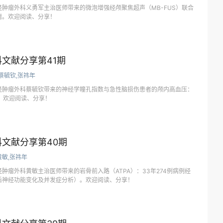
肿瘤外科义勇军主治医师带来的微泡增强经颅聚焦超声（MB-FUS）联合
瘤。欢迎阅读、分享！
文献分享第41期
蔡毓钦,张祎年
经肿瘤外科蔡毓钦带来的神经学瞳孔指数与急性脑损伤患者的颅内高血压：
析。欢迎阅读、分享！
文献分享第40期
黄敏,张祎年
肿瘤外科黄敏主治医师带来的岩骨前入路（ATPA）：33年274例病例经
后神经功能变化及并发症分析）。欢迎阅读、分享！