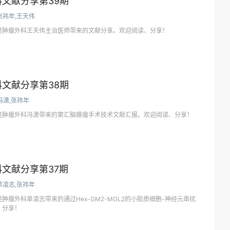
文献分享第39期
张祎年,王天伟
经肿瘤外科王天伟主治医师带来的文献分享。欢迎阅读、分享！
文献分享第38期
冯潇,张祎年
经肿瘤外科冯潇带来的窦汇脑膜瘤手术技术文献汇报。欢迎阅读、分享！
文献分享第37期
单凌志,张祎年
肿瘤外科单凌志带来的通过Hex-GM2-MGL2的小胶质细胞-神经元串扰
、分享！