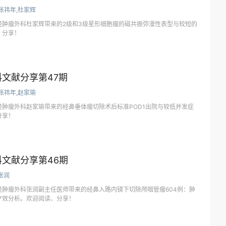
张祎年,杜家辉
经肿瘤外科杜家辉带来的2级和3级星形细胞瘤的磁共振弥漫性表型与较短的
、分享！
文献分享第47期
张祎年,赵家瑜
肿瘤外科赵家瑜带来的经鼻垂体瘤切除术后标准POD1出院与较低并发症
分享！
文献分享第46期
张润
经肿瘤外科张润副主任医师带来的经鼻入路内镜下切除颅咽管瘤604例：肿
疗效分析。欢迎阅读、分享！