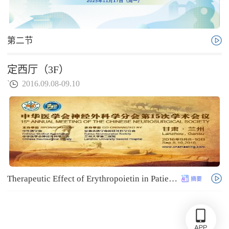
第二节
定西厅（3F）
`
2016.09.08-09.10
Therapeutic Effect of Erythropoietin in Patients with Traumatic Brain Injury: A Meta-Analysis of Randomized Controlled Trials