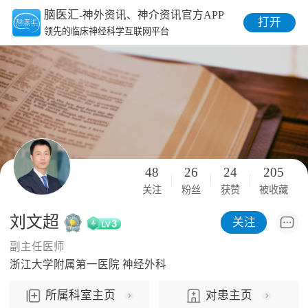
脑医汇
-神外资讯、神介资讯官方APP
打开
领先的临床神经科学互联网平台
48
26
24
205
关注
粉丝
获赞
被收藏
刘文超
关注
副主任医师
浙江大学附属第一医院 神经外科
所属科室主页
对患主页