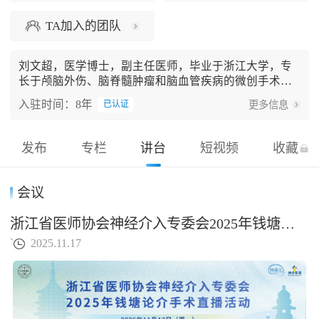
TA加入的团队
刘文超，医学博士，副主任医师，毕业于浙江大学，专
长于颅脑外伤、脑脊髓肿瘤和脑血管疾病的微创手术；
尤其擅长各种脑血管疾病（颅内动脉瘤，动静脉畸形
入驻时间：8年
更多信息
已认证
（瘘），烟雾病，颅内动脉狭窄）的微创，搭桥和介入
治疗；长期从事继发性脑损伤的发病机制及神经修复的
基础研究，具有较强的科学研究能力，Journal of NeuroIn
发布
专栏
讲台
短视频
收藏
terventional Surgery（JNIS）杂志中文版青年编委。主持
并参与多项国家自然科学基金和浙江省自然科学基金，
浙江省卫生厅科研基金等省部级研究课题，近年来以第
会议
一作者在Journal of Neurosurgery等TOP期刊发表多篇SCI
科研论文。
浙江省医师协会神经介入专委会2025年钱塘论介手术直播活动
`
2025.11.17