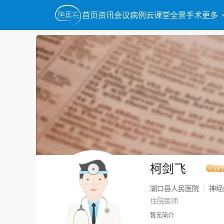
首页
资讯
会议
病例
云课堂
全景手术
更多
柯剑飞
湖口县人民医院
神经
|
住院医师
暂无简介