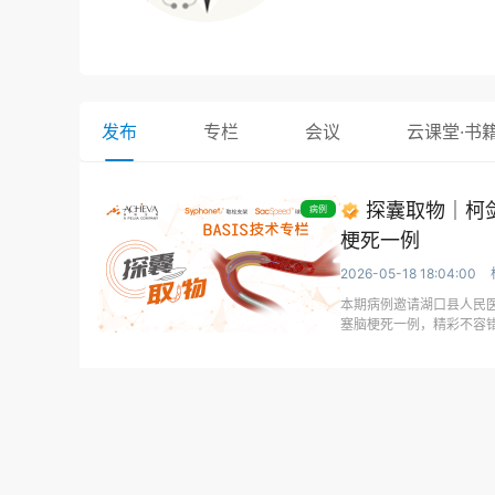
发布
专栏
会议
云课堂·书
探囊取物｜柯剑
病例
梗死一例
2026-05-18 18:04:00
本期病例邀请湖口县人民医
塞脑梗死一例，精彩不容