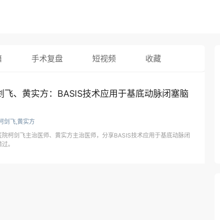
籍
手术复盘
短视频
收藏
飞、黄实方：BASIS技术应用于基底动脉闭塞脑
柯剑飞,黄实方
院柯剑飞主治医师、黄实方主治医师，分享BASIS技术应用于基底动脉闭
错过。