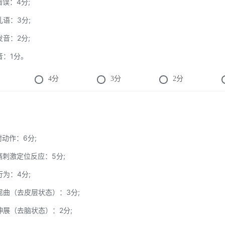
错误：4分;
乱语：3分;
发音：2分;
发音：1分。
4
分
3
分
2
分
咐动作：6分;
疼痛刺激定位反应：5分;
行为：4分;
常屈曲（去皮层状态）：3分;
常伸展（去脑状态）：2分;