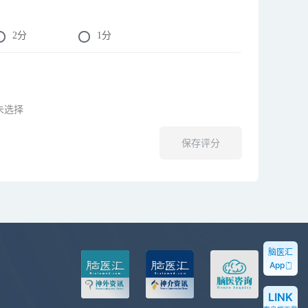
2
分
1
分
未选择
保存评分
脑医汇
App
LINK