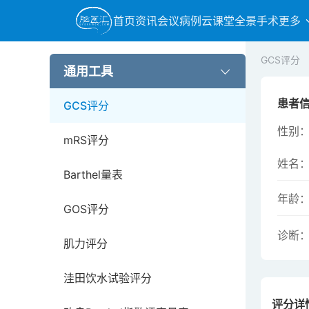
首页
资讯
会议
病例
云课堂
全景手术
更多
GCS评分
通用工具
患者
GCS评分
性别
mRS评分
姓名
Barthel量表
年龄
GOS评分
诊断
肌力评分
洼田饮水试验评分
评分详