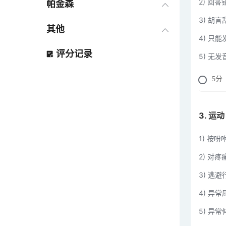
2) 回答
全面无反应量表FOUR评分
帕金森
3) 胡言
桥脑中脑指数
其他
4) 只能
评分记录
crs-r评分
5) 无
改良Ashworth分级评定法
5
分
三级平衡检测法
3. 运动
运动功能评定法
1) 按吩
日常生活能力量表(ADL)
2) 对
3) 逃避
创伤CRAMS评分法
4) 异
日常生活活动能力量表(Barthel
5) 异