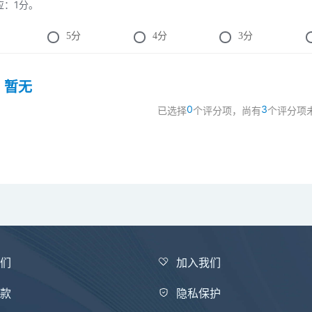
反应：1分。
5
分
4
分
3
分
：
暂无
0
3
已选择
个评分项，尚有
个评分项
我们
加入我们
条款
隐私保护