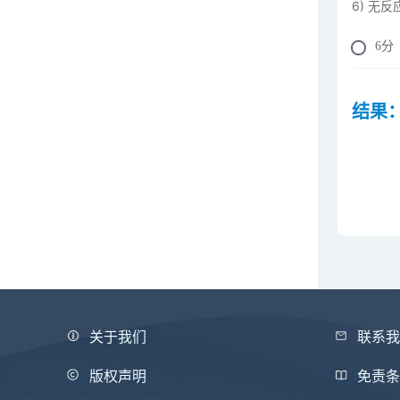
6) 无
Index，BI)
6
分
创伤指数(TI)
ASIA损伤分级
结果
ICH评分量表
脊髓损伤严重程度Frankel功能分
级和ASIA分级
远期生活质量评估（Karnofsky
Performance Scale，KPS）
关于我们
联系
匹兹堡睡眠质量指数量表PSQI
版权声明
免责