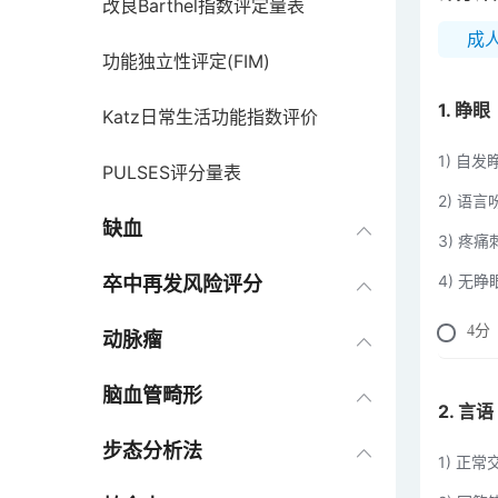
改良Barthel指数评定量表
成
功能独立性评定(FIM)
1. 睁眼
Katz日常生活功能指数评价
1) 自发
PULSES评分量表
2) 语
功能活动问卷(FAQ)
缺血
3) 疼
4) 无
Richmond躁动-镇静评分(RASS)
卒中再发风险评分
4
分
oa颈髓损伤评分
动脉瘤
Brunnstrom偏瘫功能评价法
脑血管畸形
2. 言语
徒手肌力评定法
步态分析法
1) 正常