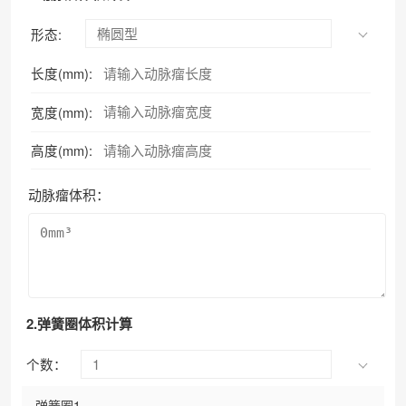
椭圆型
形态:
长度(mm):
宽度(mm):
高度(mm):
动脉瘤体积：
2.弹簧圈体积计算
1
个数：
弹簧圈1