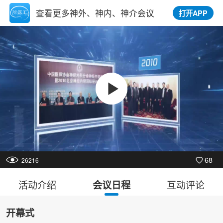
查看更多神外、神内、神介会议
打开APP
720p
1.0x
点我发弹幕
00:00
/
02:37
68
26216
活动介绍
互动评论
会议日程
开幕式