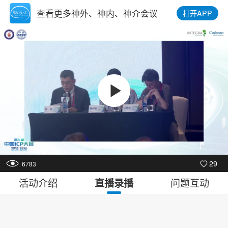
查看更多神外、神内、神介会议
打开APP
720p
1.0x
点我发弹幕
00:00
/
24:22
29
6783
活动介绍
问题互动
直播录播