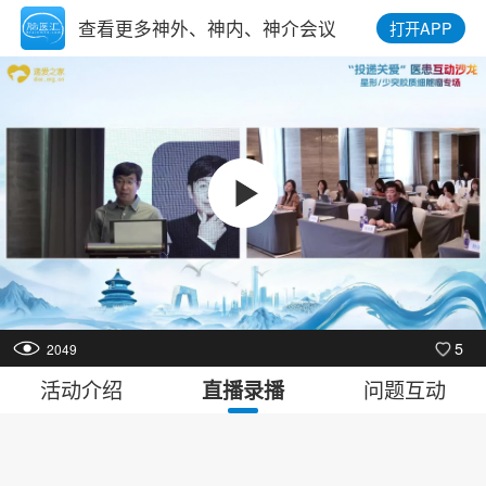
查看更多神外、神内、神介会议
打开APP
FD
1.0x
点我发弹幕
00:00
/
05:09
5
2049
活动介绍
问题互动
直播录播