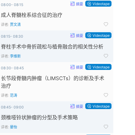
Videotape
摘要
08:00- 08:15
成人脊髓栓系综合征的治疗
讲者:
贾文清
Videotape
摘要
08:15- 08:30
脊柱手术中骨折疏松与植骨融合的相关性分析
讲者:
李维新
Videotape
摘要
08:30- 08:45
长节段脊髓内肿瘤（LIMSCTs）的诊断及手术
治疗
更
多
讲者:
范涛
会
Videotape
摘要
场
08:45- 09:00
颈椎哑铃状肿瘤的分型及手术策略
会+脑血管病前
山峰彩
讲者:
晏怡