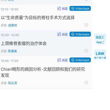
Videotape
摘要
10:15- 10:30
以“生命质量”为目标的脊柱手术方式选择
讲者:
成惠林
Videotape
摘要
10:30- 10:45
脑医汇
App
上颈椎脊索瘤的治疗体会
讲者:
陈春美
LINK
客户端下载
Videotape
摘要
10:45- 11:00
Chiari畸形的病因分析-文献回顾和我们的研究
发现
讲者:
陆云涛
Videotape
摘要
11:00- 11:15
骶前脊膜膨出的分型及手术治疗
讲者:
尚爱加