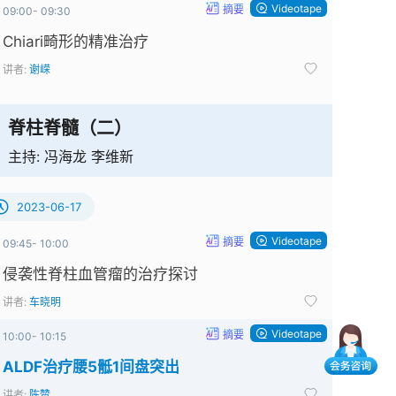
Videotape
摘要
09:00- 09:30
Chiari畸形的精准治疗
讲者:
谢嵘
脊柱脊髓（二）
主持:
冯海龙 李维新
2023-06-17
Videotape
摘要
09:45- 10:00
侵袭性脊柱血管瘤的治疗探讨
讲者:
车晓明
Videotape
摘要
10:00- 10:15
ALDF治疗腰5骶1间盘突出
讲者:
陈赞