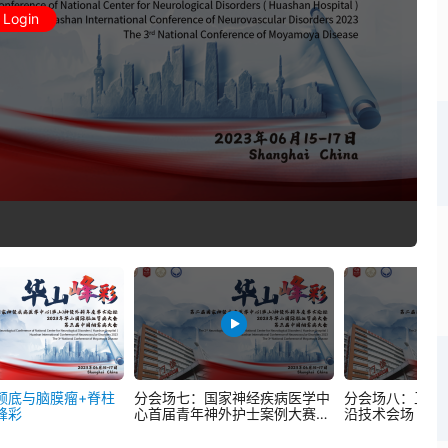
Login
颅底与脑膜瘤+脊柱
分会场七：国家神经疾病医学中
分会场八：卫星
峰彩
心首届青年神外护士案例大赛
沿技术会场丨华
+放射外科与放疗+护理丨华山峰
彩