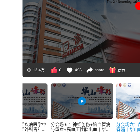
13.4万
0
498
share
助力
四：国家神经疾病医学中
分会场五：神经创伤+脑血管病
分会场六：
山医院）神经外科青年医
与重症+高血压性脑出血丨华山
脊髓丨华山
分析大赛+神经内镜+垂体
峰彩
山峰彩