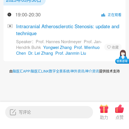
19:00-20:30
正在观看
Intracranial Atherosclerotic Stenosis: update and
technique
Speaker：
Prof. Hannes Nordmeyer
Prof. Jan-
Hendrik Buhk
Yongwei Zhang
Prof. Wenhuo
Chen
Dr. Lei Zhang
Prof. Jianmin Liu
由
脑医汇APP/脑医汇LINK数字全景系统/神外资讯/神介资讯
提供技术支持
助力
点赞