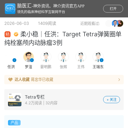
脑医汇
-神外资讯、神介资讯官方APP
打开
领先的临床神经科学互联网平台
2026-06-03 1409阅读
近期观看过:
柔小稳｜任洪：Target Tetra弹簧圈单
纯栓塞颅内动脉瘤3例
任洪
罗淦
晏明鹏
张辉
王伟
王瑞东
达人收藏
蒋忠华
已收藏
Tetra专栏
+ 关注
4.2万阅读 | 32内容
产品