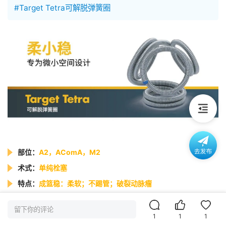
#Target Tetra可解脱弹簧圈
部位：
A2，AComA，M2
术式：
单纯栓塞
特点：
成篮稳：柔软；不踢管；破裂动脉瘤
留下你的评论
1
1
1
病例一简介