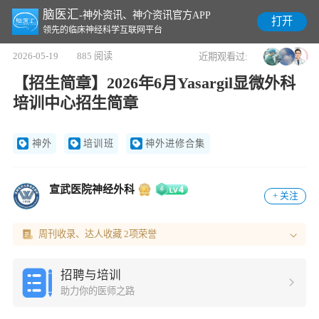
脑医汇
-神外资讯、神介资讯官方APP
打开
领先的临床神经科学互联网平台
2026-05-19
885 阅读
近期观看过:
【招生简章】2026年6月Yasargil显微外科
培训中心招生简章
神外
培训班
神外进修合集
宣武医院神经外科
+ 关注
周刊收录、达人收藏 2项荣誉
招聘与培训
助力你的医师之路