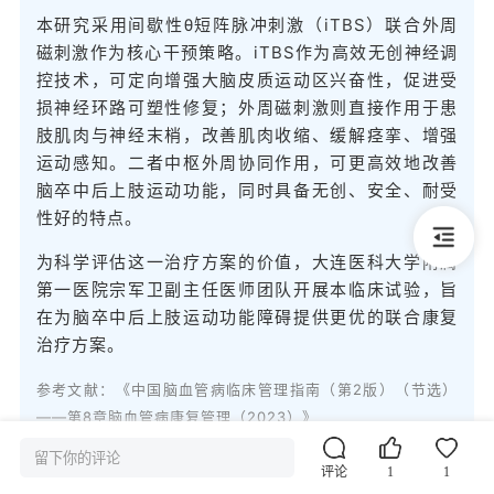
本研究采用间歇性θ短阵脉冲刺激（iTBS）联合外周
磁刺激作为核心干预策略。iTBS作为高效无创神经调
控技术，可定向增强大脑皮质运动区兴奋性，促进受
损神经环路可塑性修复；外周磁刺激则直接作用于患
肢肌肉与神经末梢，改善肌肉收缩、缓解痉挛、增强
运动感知。二者中枢外周协同作用，可更高效地改善
脑卒中后上肢运动功能，同时具备无创、安全、耐受
性好的特点。
为科学评估这一治疗方案的价值，大连医科大学附属
第一医院宗军卫副主任医师团队开展本临床试验，旨
在为脑卒中后上肢运动功能障碍提供更优的联合康复
治疗方案。
参考文献：《中国脑血管病临床管理指南（第2版）（节选）
——第8章脑血管病康复管理（2023）》
留下你的评论
评论
1
1