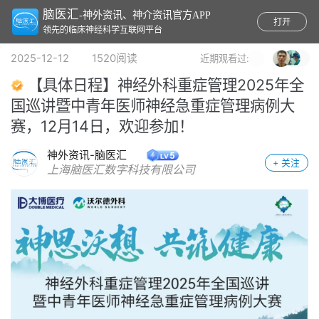
脑医汇
-神外资讯、神介资讯官方APP
打开
领先的临床神经科学互联网平台
2025-12-12 1520阅读
近期观看过:
【具体日程】神经外科重症管理2025年全
国巡讲暨中青年医师神经急重症管理病例大
赛，12月14日，欢迎参加！
神外资讯-脑医汇
+ 关注
上海脑医汇数字科技有限公司