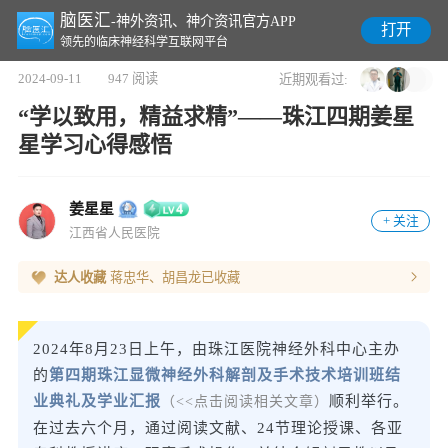
脑医汇
-神外资讯、神介资讯官方APP
打开
领先的临床神经科学互联网平台
2024-09-11
947 阅读
近期观看过:
“学以致用，精益求精”——珠江四期姜星
星学习心得感悟
姜星星
+ 关注
江西省人民医院
达人收藏
蒋忠华、胡昌龙
已收藏
2024年8月23日上午，由珠江医院神经外科中心主办
的
第四期珠江显微神经外科解剖及手术技术培训班结
业典礼及学业汇报
顺利举行。
（<<点击阅读相关文章）
在过去六个月，通过阅读文献、24节理论授课、各亚