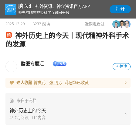
脑医汇
-神外资讯、神介资讯官方APP
打开
领先的临床神经科学互联网平台
2025-12-29
3232 阅读
近期观看过:
神外历史上的今天丨现代精神外科手术
的发源
脑医专题汇
+ 关注
达人收藏
曾祥武、张卫民、蒋忠华
已收藏
来自于专栏
神外历史上的今天
43.7万阅读 | 112内容