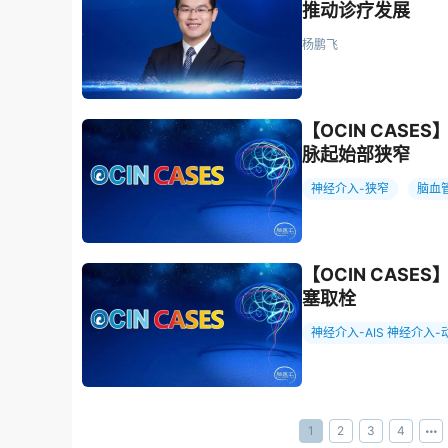
推动诊疗发展
杨鹏飞
【OCIN CAS
脉起始部狭窄
神经介入-狭窄
脑血
【OCIN CAS
塞取栓
神经介入-AIS 神经
1
2
3
4