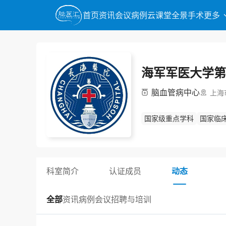
首页
资讯
会议
病例
云课堂
全景手术
更多
海军军医大学第
脑血管病中心
上海
国家级重点学科
国家临
国家高级卒中中心示范中
国家高级卒中中心研究中
上海市神经介入质控中心
科室简介
认证成员
动态
全部
资讯
病例
会议
招聘与培训