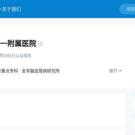
关于我们
一附属医院
市
59位已认证成员
床重点专科
全军脑血管病研究所
展开
心
国家高级卒中中心培训中心
心
国家卫健委神经介入培训基地
上海市脑卒中临床救治中心