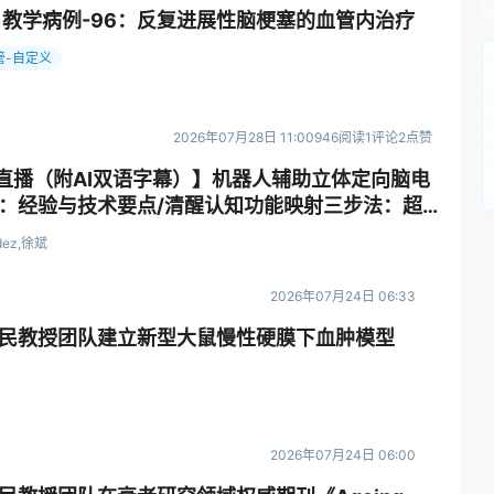
ES】教学病例-96：反复进展性脑梗塞的血管内治疗
管-自定义
2026年07月28日 11:00
946阅读
1评论
2点赞
30直播（附AI双语字幕）】机器人辅助立体定向脑电
：经验与技术要点/清醒认知功能映射三步法：超
误 ，国际神经外科教育与培训系列网课
ndez,徐斌
2026年07月24日 06:33
民教授团队建立新型大鼠慢性硬膜下血肿模型
2026年07月24日 06:00