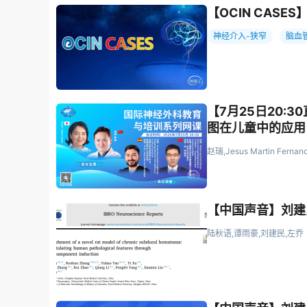
【OCIN CAS
神经介入-狭窄
脑血
【7月25日20:
图在儿童中的应用
越皮质中心论的谬
赵瑞,Jesus Martin Ferna
【中国声音】刘建
陆秋语,谭雨豪,刘建民,左乔