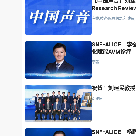
【中国声音】刘建
Research R
左乔,黄铿豪,黄润之,刘建民
SNF-ALICE
化赋能AVM诊疗
李强
祝贺！刘建民教授
刘建民
SNF-ALICE