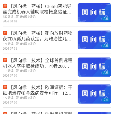
【风向标｜药械】Clotild智能导
丝完成机器人辅助取栓概念验证，
FIH研究结果见刊JNIS
657阅读 1赞 1收藏 0评论
文章
2026-08-02
【风向标｜药械】靶向放射药物
获FDA孤儿药认定，为难治性儿童
脑瘤带来精准放疗新选择
371阅读 1赞 1收藏 0评论
文章
2026-07-31
【风向标｜技术】全球首例远程
机器人卒中取栓成功，术者200公
里外操控系统实现首过再通
918阅读 1赞 1收藏 1评论
文章
2026-07-30
【风向标｜技术】欧洲证据：干
细胞治疗帕金森病安全可行，12个
月PET证实多巴胺细胞存活
377阅读 1赞 1收藏 0评论
文章
2026-07-30