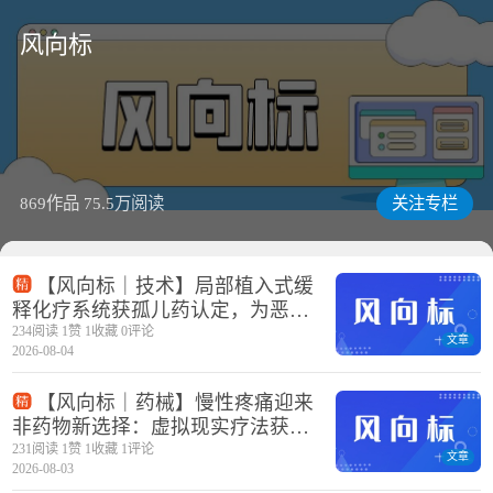
风向标
关注专栏
869作品
75.5万阅读
【风向标｜技术】局部植入式缓
释化疗系统获孤儿药认定，为恶性
胶质瘤打开治疗窗口
234阅读 1赞 1收藏 0评论
文章
2026-08-04
【风向标｜药械】慢性疼痛迎来
非药物新选择：虚拟现实疗法获
FDA 510(k)上市许可
231阅读 1赞 1收藏 1评论
文章
2026-08-03