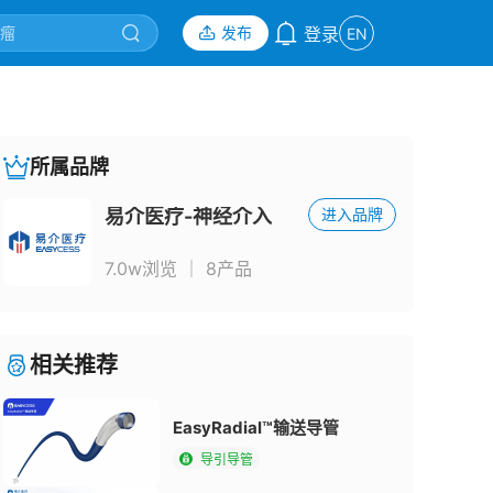
发布
登录
EN
所属品牌
易介医疗-神经介入
进入品牌
7.0w浏览
｜
8产品
相关推荐
EasyRadial™输送导管
导引导管