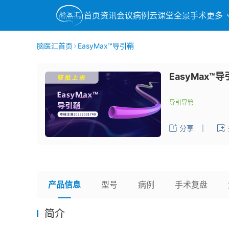
首页
资讯
会议
病例
云课堂
全景手术
更多
脑医汇首页
EasyMax™导引鞘
EasyMax™
导引导管
分享
|
产品信息
型号
病例
手术复盘
简介