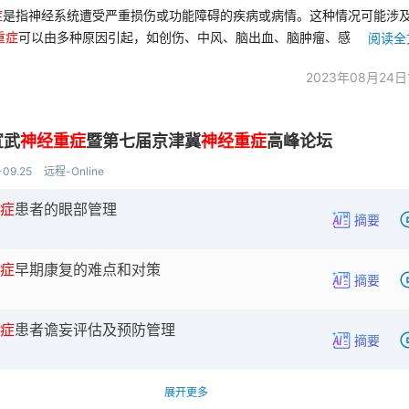
症
是指神经系统遭受严重损伤或功能障碍的疾病或病情。这种情况可能涉
重
症
可以由多种原因引起，如创伤、中风、脑出血、脑肿瘤、感
因而异。一些常见的症状包括运动和感觉障碍、言语和认知功能
2023年08月24日
宣武
神经重症
暨第七届京津冀
神经重症
高峰论坛
-09.25
远程-Online
症
患者的眼部管理
摘要
症
早期康复的难点和对策
摘要
症
患者谵妄评估及预防管理
摘要
展开更多