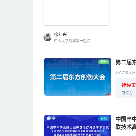
徐桂兴
中山大学附属第一医院
第二届
预告
2017.10.20-
神经重
田恒力
中国卒
录播
联技术