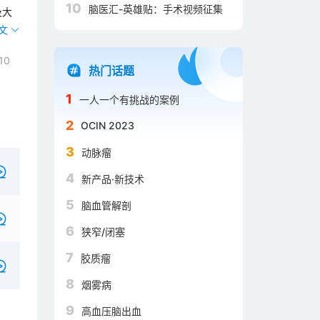
10
脑医汇-英雄贴：手术视频征集
班和双抗如何使用？
及大
10
热门话题
1
一人一个有挑战的案例
2
OCIN 2023
3
动脉瘤
4
新产品·新技术
5
脑血管解剖
6
狭窄/闭塞
7
胶质瘤
8
烟雾病
9
高血压脑出血