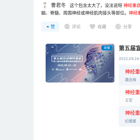
曹君冬
这个包含太大了，没法说呀
神
经
重
脑、脊髓、周围神经或神经肌肉接头等部位。
神
经
染等。\n\n
神
经
重
症
的症状和严重程度因个体和病
赞
评论
收藏
分享
受损、肌肉无力、失明或视力受损等。
第五届
录播
2022.09.24
神经重
魏忠梅
神经重
王军
神经重
纪媛媛