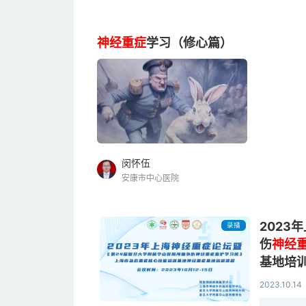
神经重症
学习（修心篇）
闵怀伍
安康市中心医院
2023
录播
伤
神经
基地培
2023.10.14