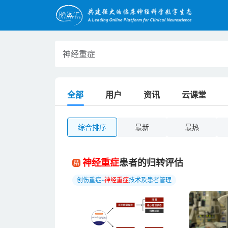
全部
用户
资讯
云课堂
综合排序
最新
最热
神经重症
患者的归转评估
创伤重症-
神
经
重
症
技术及患者管理