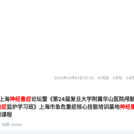
2024年02月04日 07:05
81阅读
0评论
0点
年上海
神经重症
论坛暨《第24届复旦大学附属华山医院颅
重症
监护学习班》上海市急危重症核心技能培训基地
神经
训课程
远程-Online