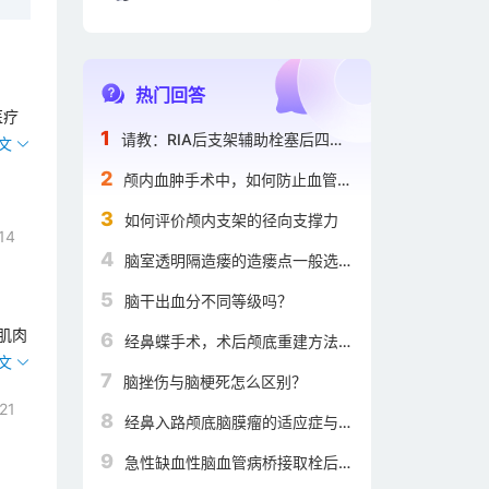
热门回答
医疗
1
请教：RIA后支架辅助栓塞后四肢
肌力下降？
2
颅内血肿手术中，如何防止血管破
标温
裂和血肿扩散？
3
如何评价颅内支架的径向支撑力
版）
14
4
脑室透明隔造瘘的造瘘点一般选择
在哪里？
5
脑干出血分不同等级吗？
肌肉
6
经鼻蝶手术，术后颅底重建方法包
括哪些，各方法优缺点如何，针对
7
脑挫伤与脑梗死怎么区别？
具体病例如何选择
21
8
经鼻入路颅底脑膜瘤的适应症与禁
忌症是什么？
9
急性缺血性脑血管病桥接取栓后，
给予血管内支架植入，请问替罗非