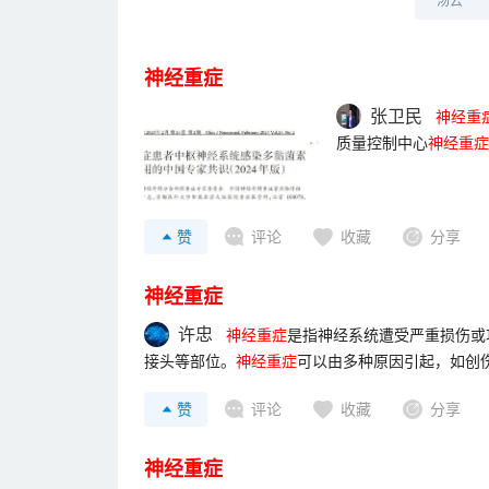
汤云
神经重症
张卫民
神
经
重
质量控制中心
神
经
重
症
《
神
经
重
症
患者镇痛镇
统感染多黏菌素局部应用
度管理中国专家共识(2
赞
评论
收藏
分享
[链接][引用] 2023ESI
神经重症
许忠
神
经
重
症
是指神经系统遭受严重损伤或
接头等部位。
神
经
重
症
可以由多种原因引起，如创
度因个体和病因而异。一些常见的症状包括运动和
赞
评论
收藏
分享
等。治疗
神
经
重
症
的方法取决于具体的病因和病情
神经重症