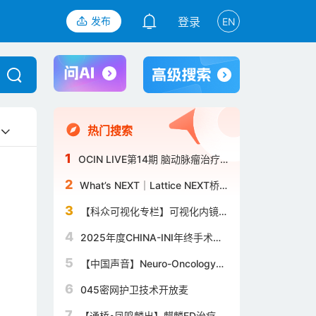
发布
登录
EN
热门搜索
1
OCIN LIVE第14期 脑动脉瘤治疗&
慢性闭塞开通专场·神经介入规范
2
What’s NEXT｜Lattice NEXT桥
化手术示教
接治疗基底动脉夹层动脉瘤
3
【科众可视化专栏】可视化内镜系
统在慢性硬膜下血肿中的应用体会
4
2025年度CHINA-INI年终手术大
阅兵
5
【中国声音】Neuro-Oncology｜
康春生教授团队首创“VITA-GBM”
6
045密网护卫技术开放麦
联合治疗新方案——新型抑制剂靶
向缺氧信号通路，突破胶质母细胞
7
【通桥•凤鸣麟出】麒麟FD治疗颈