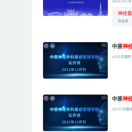
2024.09.28
神经重
张金男
中原
神
4150次播放
中原
神
34171次播