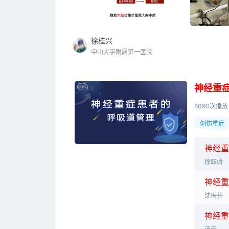
徐桂兴
中山大学附属第一医院
神经重
8090次播放
创伤重症
神
经
重
徐跃峤
神
经
重
沈梅芬
神
经
重