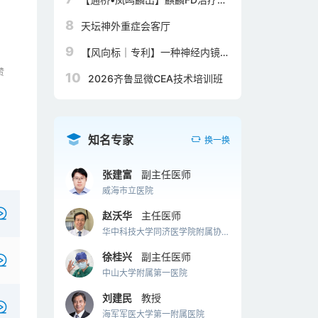
瘤耐药困境
内巨大动脉瘤复发一例
8
天坛神外重症会客厅
9
【风向标｜专利】一种神经内镜手
术通道扩张器
赞
10
2026齐鲁显微CEA技术培训班
知名专家
换一换
张建富
副主任医师
威海市立医院
赵沃华
主任医师
华中科技大学同济医学院附属协和
医院
徐桂兴
副主任医师
中山大学附属第一医院
刘建民
教授
海军军医大学第一附属医院