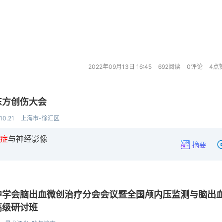
2022年09月13日 16:45
692阅读
0评论
4点
东方创伤大会
10.21
上海市-徐汇区
症
与神经影像
摘要
中学会脑出血微创治疗分会会议暨全国颅内压监测与脑出
高级研讨班