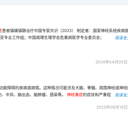
症
患者镇痛镇静治疗中国专家共识（2023） 制定者：国家神经系统疾病
亚专业工作组；中国病理生理学会危重病医学专业委员会；
静治疗中国专家共识》工作组 [链接]
神
经
重
症
患者中枢神经系
的中国专家共识（2024年版） [图片][链接] 【专家共识】
神
经
重
症
目
022版)[链接]【共识】中国神经外科重症患者营养治疗专家共识（2022
2024年04月05日
CM-
神
经
重
症
管理进展 [链接]
功能障碍的疾病或病情。这种情况可能涉及大脑、脊髓、周围神经或神经
伤、中风、脑出血、脑肿瘤、感染等。
神
经
重
症
的症状和严重程
感觉障碍、言语和认知功能受损、肌肉无力、失明或视力受损
2023年08月16日
，可能包括药物治疗、物理治疗、手术干预等。